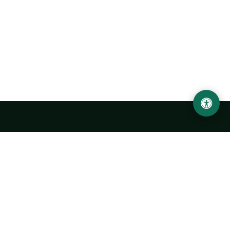
Ургенчский государственный университет
имени Абу Райхана Беруни
Адрес: 220100, Узбекистан, город Ургенч, улица Х. Олимжона,
14.
+998 62 224 6700
info@urdu.uz