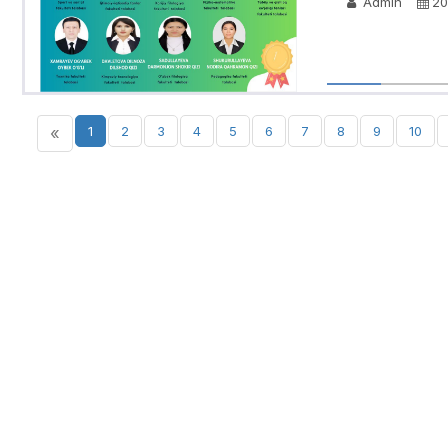
Admin
20
«
1
2
3
4
5
6
7
8
9
10