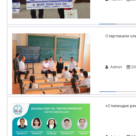
Стартовали оли
Admin
20
«Стипендия рек