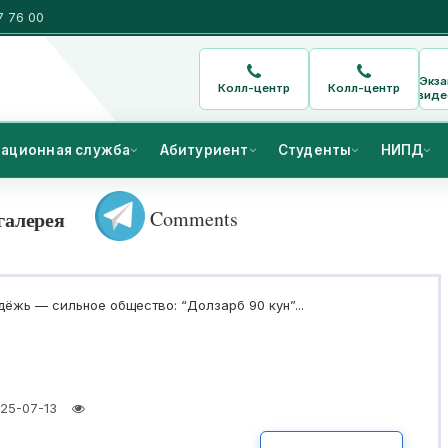
7 76 00
Экз
Колл-центр
Колл-центр
виде
ационная служба
Абитуриент
Студенты
НИПД
Comments
галерея
ёжь — сильное общество: “Долзарб 90 кун”...
25-07-13