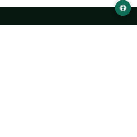
Ургенчский государственный университет
имени Абу Райхана Беруни
Адрес: 220100, Узбекистан, город Ургенч, улица Х.
Олимжона, 14.
+998 62 224 6700
info@urdu.uz
Автобус 7, 13, 28
УНИВЕРСИТЕТ