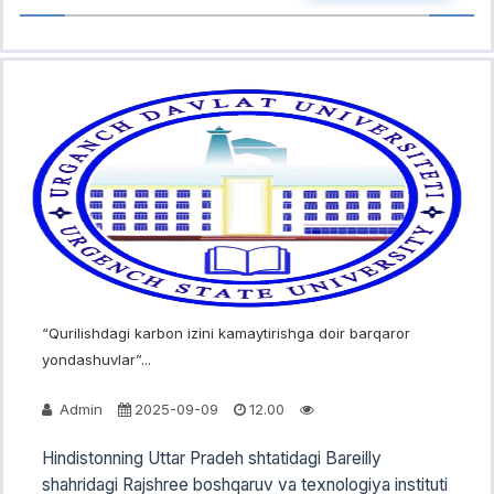
“Qurilishdagi karbon izini kamaytirishga doir barqaror
yondashuvlar”...
Admin
2025-09-09
12.00
Hindistonning Uttar Pradeh shtatidagi Bareilly
shahridagi Rajshree boshqaruv va texnologiya instituti