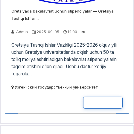
Gretsiyada bakalavriat uchun stipendiyalar — Gretsiya
Tashqi Ishlar ...
Admin
2025-09-05
12.00
Gretsiya Tashqi Ishlar Vazirligi 2025-2026 o‘quv yili
uchun Gretsiya universitetlarida o‘qish uchun 50 ta
to‘liq moliyalashtiriladigan bakalavriat stipendiyalarini
taqdim etishini e’lon qiladi. Ushbu dastur xorijiy
fuqarola...
Ургенчский государственный университет
READ MOR