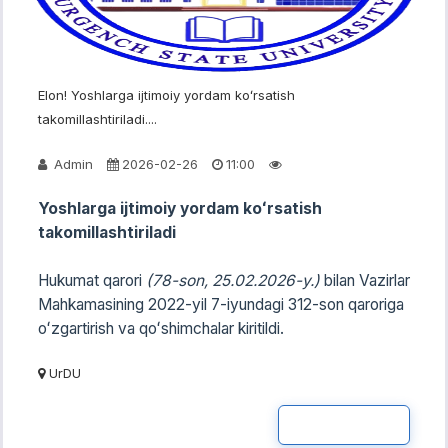
Elon! Yoshlarga ijtimoiy yordam koʻrsatish
takomillashtiriladi....
Admin
2026-02-26
11:00
Yoshlarga ijtimoiy yordam koʻrsatish
takomillashtiriladi
Hukumat qarori
(78-son, 25.02.2026-y.)
bilan Vazirlar
Mahkamasining 2022-yil 7-iyundagi 312-son qaroriga
oʻzgartirish va qoʻshimchalar kiritildi.
UrDU
READ MOR