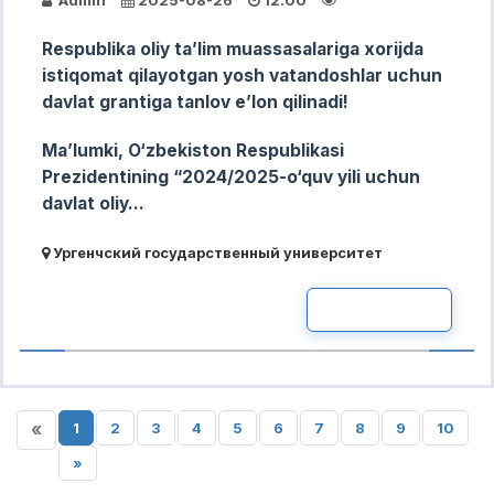
Respublika oliy taʼlim muassasalariga xorijda
istiqomat qilayotgan yosh vatandoshlar uchun
davlat grantiga tanlov eʼlon qilinadi!
Maʼlumki, O‘zbekiston Respublikasi
Prezidentining “2024/2025-o‘quv yili uchun
davlat oliy...
Ургенчский государственный университет
READ MOR
«
1
2
3
4
5
6
7
8
9
10
»