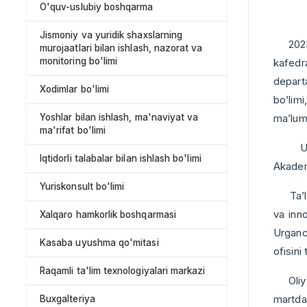
O'quv-uslubiy boshqarma
Jismoniy va yuridik shaxslarning
2023-yi
murojaatlari bilan ishlash, nazorat va
monitoring bo'limi
kafedr
depart
Xodimlar bo'limi
bo’limi
Yoshlar bilan ishlash, ma'naviyat va
ma’lumo
ma'rifat bo'limi
Urganc
Iqtidorli talabalar bilan ishlash bo'limi
Akademi
Yuriskonsult bo'limi
Ta’lim 
va inno
Xalqaro hamkorlik boshqarmasi
Urganch
Kasaba uyushma qo'mitasi
ofisini
Raqamli ta'lim texnologiyalari markazi
Oliy ta
martda
Buxgalteriya