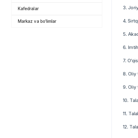
3. Jori
Kafedralar
4. Sirt
Markaz va bo‘limlar
5. Aka
6. Imti
7. O‘qi
8. Oliy
9. Oliy
10. Ta
11. Tal
12. Tal