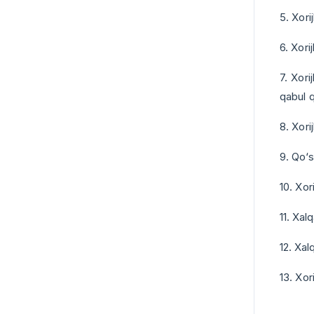
5. Xori
6. Xori
7. Xori
qabul q
8. Xori
9. Qo‘s
10. Xor
11. Xal
12. Xal
13. Xor