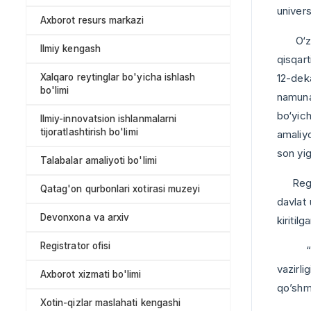
univers
Axborot resurs markazi
O‘zbek
Ilmiy kengash
qisqart
Xalqaro reytinglar bo'yicha ishlash
12-dek
bo'limi
namunav
bo‘yich
Ilmiy-innovatsion ishlanmalarni
tijoratlashtirish bo'limi
amaliyo
son yig
Talabalar amaliyoti bo'limi
Registr
Qatag'on qurbonlari xotirasi muzeyi
davlat 
Devonxona va arxiv
kiritilg
Registrator ofisi
“Regis
vazirli
Axborot xizmati bo'limi
qo’shma
Xotin-qizlar maslahati kengashi