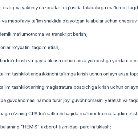
y, oraliq va yakuniy nazoratlar to‘g‘risida talabalarga ma’lumot taqd
qi va masofaviy ta’lim shaklida o‘qiyotgan talabalar uchun chaqiruv 
demik ma’lumotnoma va transkript berish;
honlar ro‘yxatini taqdim etish;
shni ko‘chirish va qayta tiklash uchun ariza yuborishga yordam beri
 ta’lim tashkilotlariga ikkinchi ta’limga kirish uchun onlayn ariza t
 ta’lim tashkilotlarining magistratura bosqichiga kirish uchun onla
laba guvohnomasi hamda turar joyi guvohnomasini yaratish va taqd
abaga o‘zining GPA ko‘rsatkichi haqida ma’lumotnoma taqdim etish
abalarning “HEMIS” axborot tizimidagi parolini tiklash;