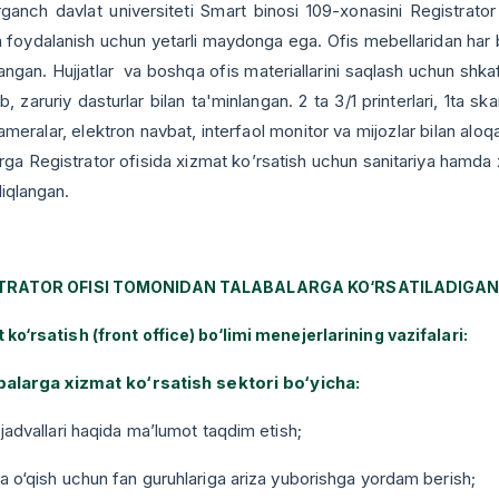
h davlat universiteti Smart binosi 109-xonasini Registrator ofi
a foydalanish uchun yetarli maydonga ega. Ofis mebellaridan har b
angan. Hujjatlar va boshqa ofis materiallarini saqlash uchun shka
lib, zаruriу dasturlar bilan ta'minlangan. 2 ta 3/1 printerlari, 1ta s
meralar, elektron navbat, interfaol monitor va mijozlar bilan aloq
irga Registrator ofisida xizmat ko’rsatish uchun sanitariya hamda x
diqlangan.
TRATOR OFISI TOMONIDAN TALABALARGA KO‘RSATILADIGA
ko‘rsatish (front office) bo‘limi menejerlarining vazifalari:
abalarga xizmat ko‘rsatish sektori bo‘yicha:
 jadvallari haqida ma’lumot taqdim etish;
a o‘qish uchun fan guruhlariga ariza yuborishga yordam berish;