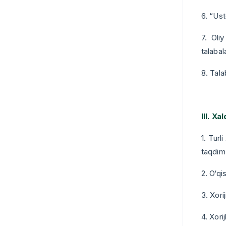
6. “Us
7. Oli
talabal
8. Tala
III. X
1. Turl
taqdim 
2. O‘qi
3. Xori
4. Xori