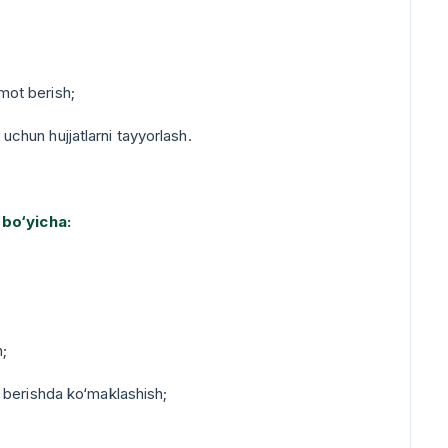
umot berish;
 uchun hujjatlarni tayyorlash.
 bo‘yicha:
h;
 berishda ko‘maklashish;