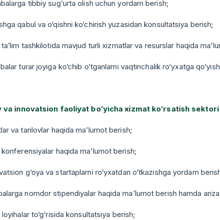
abalarga tibbiy sug‘urta olish uchun yordam berish;
ishga qabul va o‘qishni ko‘chirish yuzasidan konsultatsiya berish;
y ta’lim tashkilotida mavjud turli xizmatlar va resurslar haqida ma’l
abalar turar joyiga ko‘chib o‘tganlarni vaqtinchalik ro‘yxatga qo‘yish
miy va innovatsion faoliyat bo‘yicha xizmat ko‘rsatish sektori
tlar va tanlovlar haqida ma’lumot berish;
y konferensiyalar haqida ma’lumot berish;
vatsion g‘oya va startaplarni ro‘yxatdan o‘tkazishga yordam beris
abalarga nomdor stipendiyalar haqida ma’lumot berish hamda ariza
y loyihalar to‘g‘risida konsultatsiya berish;