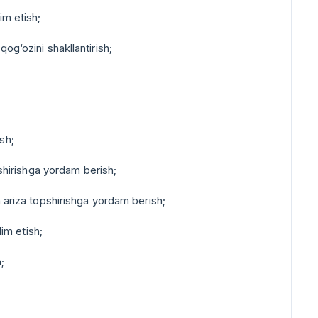
im etish;
qog‘ozini shakllantirish;
sh;
opshirishga yordam berish;
yn ariza topshirishga yordam berish;
im etish;
;