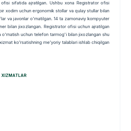
si sifatida ajratilgan. Ushbu xona Registrator ofisi
ir xodim uchun ergonomik stollar va qulay stullar bilan
flar va javonlar o'rnatilgan. 14 ta zamonaviy kompyuter
kaner bilan jixozlangan. Registrator ofisi uchun ajratilgan
a о‘rnatish uchun telefon tarmog'i bilan jixozlangan shu
izmat ko’rsatishning me’yoriy talablari ishlab chiqilgan
N XIZMATLAR