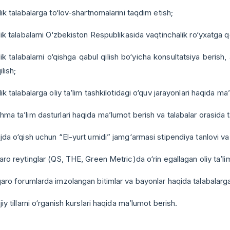
jlik talabalarga to‘lov-shartnomalarini taqdim etish;
jlik talabalarni O‘zbekiston Respublikasida vaqtinchalik ro‘yxatga q
jlik talabalarni o‘qishga qabul qilish bo‘yicha konsultatsiya berish, 
ilish;
jlik talabalarga oliy ta’lim tashkilotidagi o‘quv jarayonlari haqida ma
hma ta’lim dasturlari haqida ma’lumot berish va talabalar orasida ta
ijda o‘qish uchun “El-yurt umidi” jamg‘armasi stipendiya tanlovi va 
qaro reytinglar (QS, THE, Green Metric)da o‘rin egallagan oliy ta’l
qaro forumlarda imzolangan bitimlar va bayonlar haqida talabalarg
ijiy tillarni o‘rganish kurslari haqida ma’lumot berish.