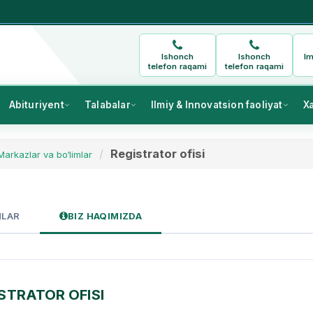
Ishonch
Ishonch
Im
telefon raqami
telefon raqami
Abituriyent
Talabalar
Ilmiy & Innovatsion faoliyat
X
Registrator ofisi
Markazlar va bo‘limlar
MLAR
BIZ HAQIMIZDA
STRATOR OFISI