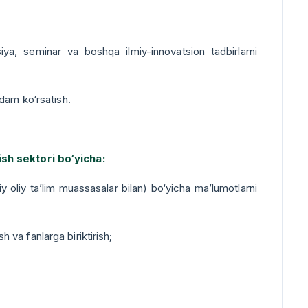
siya, seminar va boshqa ilmiy-innovatsion tadbirlarni
dam ko‘rsatish.
ish sektori bo‘yicha:
jiy oliy ta’lim muassasalar bilan) bo‘yicha ma’lumotlarni
h va fanlarga biriktirish;