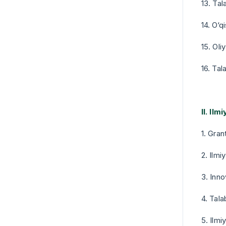
13. Tal
14. O‘q
15. Oli
16. Tal
II. Il
1. Gran
2. Ilmi
3. Inno
4. Tal
5. Ilmi