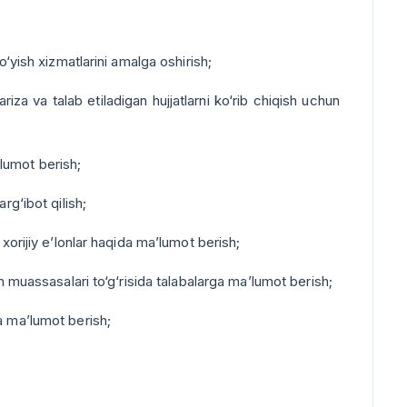
o‘yish xizmatlarini amalga oshirish;
ariza va talab etiladigan hujjatlarni ko‘rib chiqish uchun
’lumot berish;
rg‘ibot qilish;
xorijiy e’lonlar haqida ma’lumot berish;
im muassasalari to‘g‘risida talabalarga ma’lumot berish;
a ma’lumot berish;