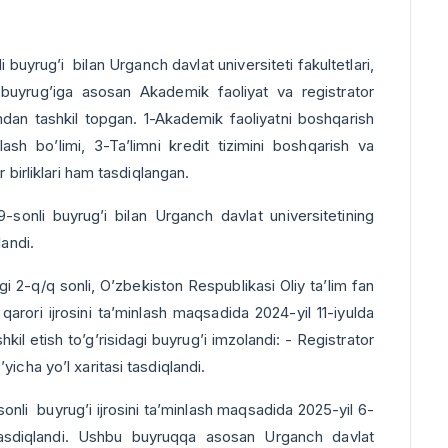
uyrug’i bilan Urganch davlat universiteti fakultetlari,
agi buyrug’iga asosan Akademik faoliyat va registrator
mdan tashkil topgan. 1-Akademik faoliyatni boshqarish
lash bo’limi, 3-Ta’limni kredit tizimini boshqarish va
 birliklari ham tasdiqlangan.
onli buyrug’i bilan Urganch davlat universitetining
landi.
i 2-q/q sonli, O’zbekiston Respublikasi Oliy ta’lim fan
qarori ijrosini ta’minlash maqsadida 2024-yil 11-iyulda
hkil etish to’g’risidagi buyrug’i imzolandi: - Registrator
o’yicha yo’l xaritasi tasdiqlandi.
onli buyrug’i ijrosini ta’minlash maqsadida 2025-yil 6-
 tasdiqlandi. Ushbu buyruqqa asosan Urganch davlat