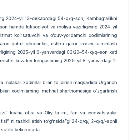
ing 2024-yil 13-dekabrdagi 54-q/q-son, Kambag‘allikni
-son hamda Iqtisodiyot va moliya vazirligining 2024-yil
xizmat ko‘rsatuvchi va o‘quv-yordamchi xodimlarining
rori qabul qilinganligi, ushbu qaror ijrosini ta’minlash
zirligining 2025-yil 6-yanvardagi 03/20–54-q/q–son xati
iversitet kuzatuv kengashining 2025-yil 8-yanvardagi 1-
ida malakali xodimlar bilan to’ldirish maqsadida Urganch
’i bilan xodimlarning mehnat shartnomasiga o’zgartirish
 loyiha ofisi va Oliy ta’lim, fan va innovatsiyalar
fisi” ni tashkil etish to’g’risida”gi 24-q/q/, 2-q/q/-sonli
rsatilib kelinmoqda.