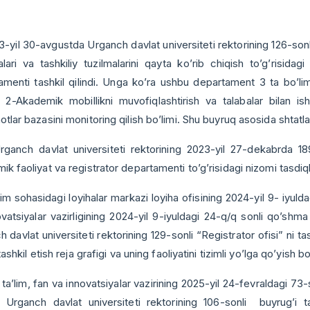
l 30-avgustda Urganch davlat universiteti rektorining 126-sonli b
alari va tashkiliy tuzilmalarini qayta ko’rib chiqish to’g’risid
amenti tashkil qilindi. Unga ko’ra ushbu departament 3 ta bo’li
, 2-Akademik mobillikni muvofiqlashtirish va talabalar bilan ish
tlar bazasini monitoring qilish bo’limi. Shu buyruq asosida shtatlar
h davlat universiteti rektorining 2023-yil 27-dekabrda 189-s
k faoliyat va registrator departamenti to’g’risidagi nizomi tasdiq
sohasidagi loyihalar markazi loyiha ofisining 2024-yil 9- iyuldag
vatsiyalar vazirligining 2024-yil 9-iyuldagi 24-q/q sonli qo’shma 
 davlat universiteti rektorining 129-sonli “Registrator ofisi” ni tas
 tashkil etish reja grafigi va uning faoliyatini tizimli yo’lga qo’yish b
’lim, fan va innovatsiyalar vazirining 2025-yil 24-fevraldagi 73-s
 Urganch davlat universiteti rektorining 106-sonli buyrug’i