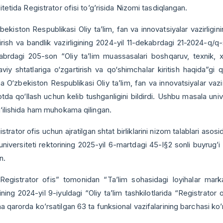
itetida Registrator ofisi to’g’risida Nizomi tasdiqlangan.
iston Respublikasi Oliy ta’lim, fan va innovatsiyalar vazirligin
irish va bandlik vazirligining 2024-yil 11-dekabrdagi 21-2024-q/q
abrdagi 205-son “Oliy ta’lim muassasalari boshqaruv, texnik, 
iy shtatlariga o‘zgartirish va qo‘shimchalar kiritish haqida”gi qa
a O‘zbekiston Respublikasi Oliy ta’lim, fan va innovatsiyalar va
tda qo‘llash uchun kelib tushganligini bildirdi. Ushbu masala un
‘ilishida ham muhokama qilingan.
ator ofis uchun ajratilgan shtat birliklarini nizom talablari asos
universiteti rektorining 2025-yil 6-martdagi 45-I§2 sonli buyrug
an.
trator ofis” tomonidan “Ta’lim sohasidagi loyihalar markazi”
gining 2024-yil 9-iyuldagi “Oliy ta’lim tashkilotlarida “Registrator o
 qarorda ko’rsatilgan 63 ta funksional vazifalarining barchasi ko’