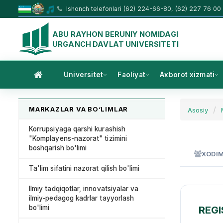
Ishonch telefonlari (62) 224-66-80, (62) 227 76 00
ABU RAYHON BERUNIY NOMIDAGI
URGANCH DAVLAT UNIVERSITETI
Universitet
Faoliyat
Axborot xizmati
MARKAZLAR VA BO‘LIMLAR
Asosiy
Korrupsiyaga qarshi kurashish
"Komplayens-nazorat" tizimini
boshqarish bo'limi
XODI
Ta'lim sifatini nazorat qilish bo'limi
Ilmiy tadqiqotlar, innovatsiyalar va
ilmiy-pedagog kadrlar tayyorlash
bo'limi
REGI