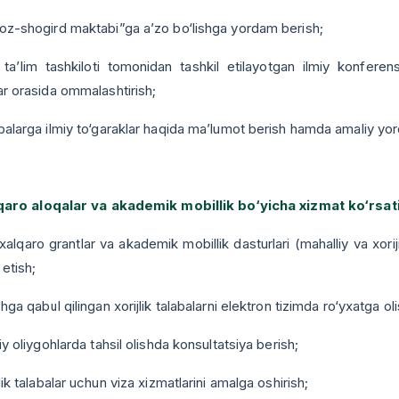
toz-shogird maktabi”ga a’zo bo‘lishga yordam berish;
y ta’lim tashkiloti tomonidan tashkil etilayotgan ilmiy konferen
ar orasida ommalashtirish;
balarga ilmiy to‘garaklar haqida ma’lumot berish hamda amaliy yor
alqaro aloqalar va akademik mobillik bo‘yicha xizmat ko‘rsat
i xalqaro grantlar va akademik mobillik dasturlari (mahalliy va xori
etish;
shga qabul qilingan xorijlik talabalarni elektron tizimda ro‘yxatga olis
jiy oliygohlarda tahsil olishda konsultatsiya berish;
jlik talabalar uchun viza xizmatlarini amalga oshirish;