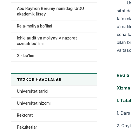
Urganc
Abu Rayhon Beruniy nomidagi UrDU
sifatid
akademik litsey
ta'minl
Reja-moliya bo'limi
o’rnati
xona ka
Ichki audit va moliyaviy nazorat
bilan b
xizmati bo'limi
va tas
2 - bo‘lim
REGIS
TEZKOR HAVOLALAR
Xizmat 
Universitet tarixi
I. Tal
Universitet nizomi
1. Dars
Rektorat
2. Qayt
Fakultetlar