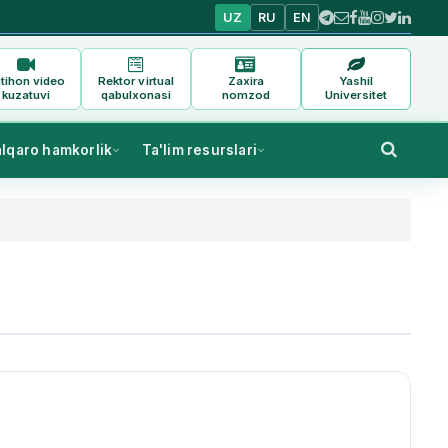
UZ
RU
EN
tihon video
Rektor virtual
Zaxira
Yashil
kuzatuvi
qabulxonasi
nomzod
Universitet
alqaro hamkorlik
Ta'lim resurslari