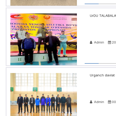
UrDU TALABALAR
Admin
20
Urganch davlat u
Admin
00