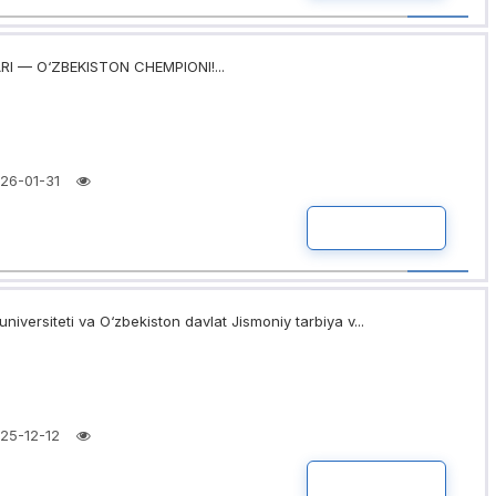
I — O‘ZBEKISTON CHEMPIONI!...
26-01-31
BATAFSIL
niversiteti va O‘zbekiston davlat Jismoniy tarbiya v...
25-12-12
BATAFSIL