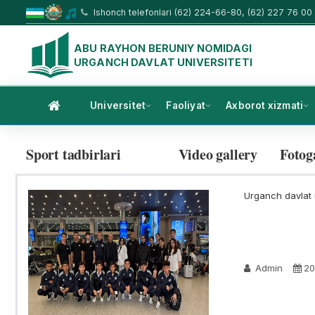
Ishonch telefonlari (62) 224-66-80, (62) 227 76 00
ABU RAYHON BERUNIY NOMIDAGI
URGANCH DAVLAT UNIVERSITETI
Universitet
Faoliyat
Axborot xizmati
Sport tadbirlari
Video gallery
Fotog
Urganch davlat u
Admin
20