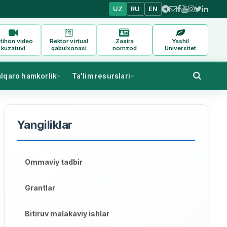
UZ
RU
EN
tihon video
Rektor virtual
Zaxira
Yashil
kuzatuvi
qabulxonasi
nomzod
Universitet
alqaro hamkorlik
Ta'lim resurslari
Yangiliklar
Ommaviy tadbir
Grantlar
Bitiruv malakaviy ishlar