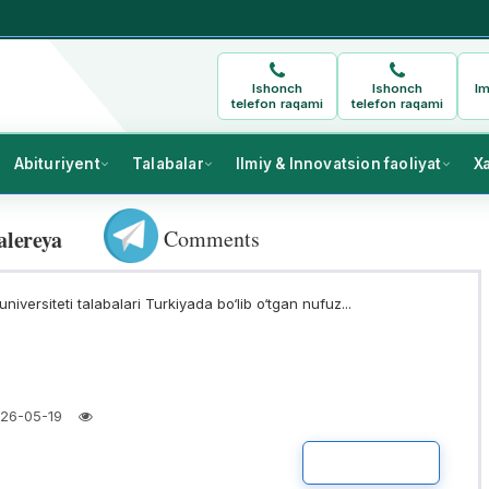
Ishonch
Ishonch
Im
telefon raqami
telefon raqami
Abituriyent
Talabalar
Ilmiy & Innovatsion faoliyat
X
Comments
alereya
niversiteti talabalari Turkiyada bo‘lib o‘tgan nufuz...
26-05-19
BATAFSIL