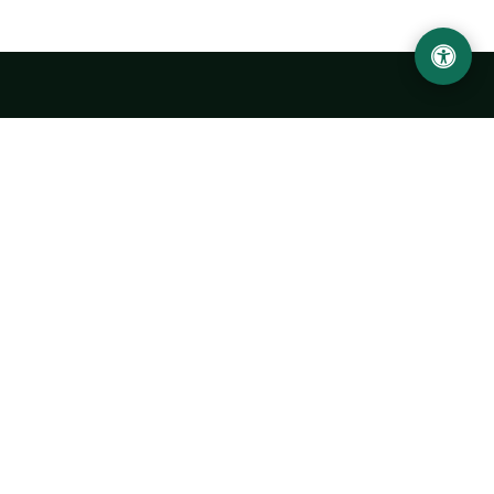
Abu Rayhon Beruniy nomidagi Urganch davlat
universiteti
O‘zbekiston, Urganch shahar, 220100, Hamid Olimjon ko‘chasi, 14-
uy
+998 62 224 6700
info@urdu.uz
Avtobus 7, 13, 28
UNIVERSITET