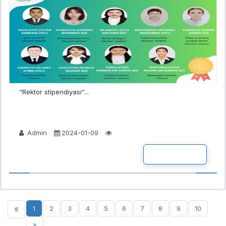
“Rektor stipendiyasi”...
Admin
2024-01-09
BATAFSIL
«
1
2
3
4
5
6
7
8
9
10
»