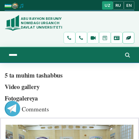
UZ
RU
EN
ABU RAYHON BERUNIY
NOMIDAGI URGANCH
DAVLAT UNIVERSITETI
5 ta muhim tashabbus
Video gallery
Fotogalereya
Comments