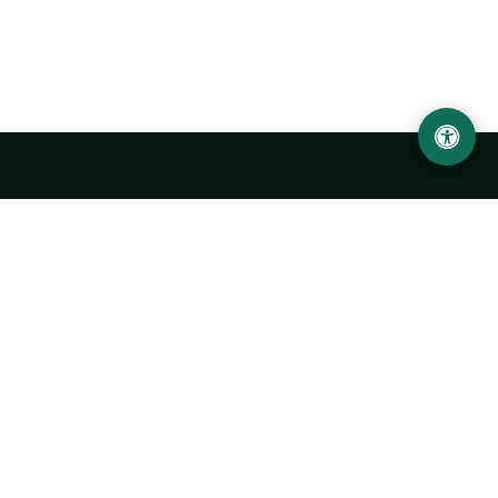
Abu Rayhon Beruniy nomidagi Urganch davlat
universiteti
O‘zbekiston, Urganch shahar, 220100, Hamid Olimjon ko‘chasi, 14-
uy
+998 62 224 6700
info@urdu.uz
Avtobus 7, 13, 28