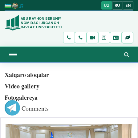
UZ
RU
EN
ABU RAYHON BERUNIY
NOMIDAGI URGANCH
DAVLAT UNIVERSITETI
Xalqaro aloqalar
Video gallery
Fotogalereya
Comments