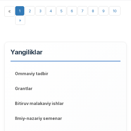
«
1
2
3
4
5
6
7
8
9
10
»
Yangiliklar
Ommaviy tadbir
Grantlar
Bitiruv malakaviy ishlar
Ilmiy-nazariy semenar