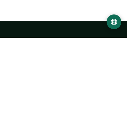
Ургенчский государственный университет
имени Абу Райхана Беруни
Адрес: 220100, Узбекистан, город Ургенч, улица Х. Олимжона,
14.
+998 62 224 6700
info@urdu.uz
Автобус 7, 13, 28