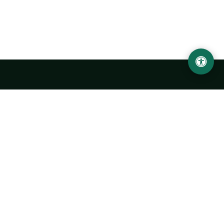
Ургенчский государственный университет
имени Абу Райхана Беруни
Адрес: 220100, Узбекистан, город Ургенч, улица Х. Олимжона,
14.
+998 62 224 6700
info@urdu.uz
Автобус 7, 13, 28