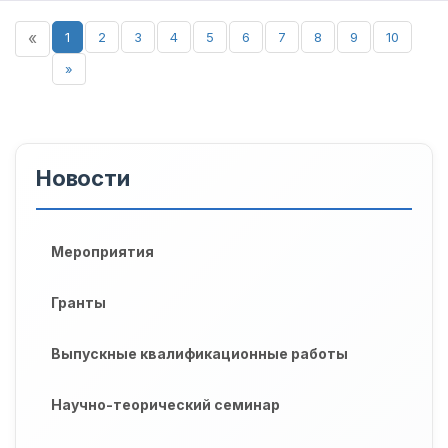
«
1
2
3
4
5
6
7
8
9
10
»
Новости
Мероприятия
Гранты
Выпускные квалификационные работы
Научно-теорический семинар