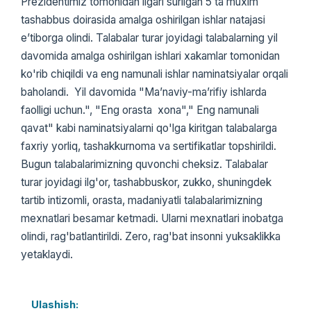
Prezidentimiz tomonidan ilgari surilgan 5 ta muxim
tashabbus doirasida amalga oshirilgan ishlar natajasi
e’tiborga olindi. Talabalar turar joyidagi talabalarning yil
davomida amalga oshirilgan ishlari xakamlar tomonidan
ko'rib chiqildi va eng namunali ishlar naminatsiyalar orqali
baholandi. Yil davomida "Ma’naviy-ma’rifiy ishlarda
faolligi uchun.", "Eng orasta xona"," Eng namunali
qavat" kabi naminatsiyalarni qo'lga kiritgan talabalarga
faxriy yorliq, tashakkurnoma va sertifikatlar topshirildi.
Bugun talabalarimizning quvonchi cheksiz. Talabalar
turar joyidagi ilg'or, tashabbuskor, zukko, shuningdek
tartib intizomli, orasta, madaniyatli talabalarimizning
mexnatlari besamar ketmadi. Ularni mexnatlari inobatga
olindi, rag'batlantirildi. Zero, rag'bat insonni yuksaklikka
yetaklaydi.
Ulashish: