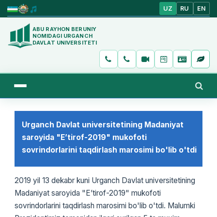
UZ
RU
EN
ABU RAYHON BERUNIY
NOMIDAGI URGANCH
DAVLAT UNIVERSITETI
Urganch Davlat universitetining Madaniyat
saroyida "E’tirof-2019" mukofoti
sovrindorlarini taqdirlash marosimi bo'lib o'tdi
2019 yil 13 dekabr kuni Urganch Davlat universitetining
Madaniyat saroyida "E’tirof-2019" mukofoti
sovrindorlarini taqdirlash marosimi bo'lib o'tdi. Malumki