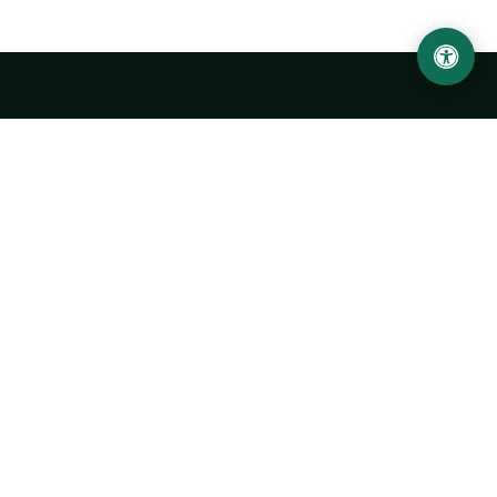
Abu Rayhon Beruniy nomidagi Urganch davlat
universiteti
O‘zbekiston, Urganch shahar, 220100, Hamid Olimjon ko‘chasi, 14-
uy
+998 62 224 6700
info@urdu.uz
Avtobus 7, 13, 28
UNIVERSITET