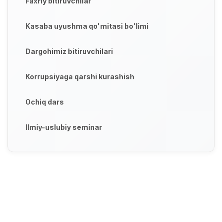
Faxriy bitiruvchilar
Kasaba uyushma qo'mitasi bo'limi
Dargohimiz bitiruvchilari
Korrupsiyaga qarshi kurashish
Ochiq dars
Ilmiy-uslubiy seminar