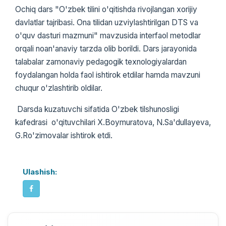
Ochiq dars "O'zbek tilini o'qitishda rivojlangan xorijiy
davlatlar tajribasi. Ona tilidan uzviylashtirilgan DTS va
o'quv dasturi mazmuni" mavzusida interfaol metodlar
orqali noan'anaviy tarzda olib borildi. Dars jarayonida
talabalar zamonaviy pedagogik texnologiyalardan
foydalangan holda faol ishtirok etdilar hamda mavzuni
chuqur o'zlashtirib oldilar.
Darsda kuzatuvchi sifatida O'zbek tilshunosligi
kafedrasi o'qituvchilari X.Boymuratova, N.Sa'dullayeva,
G.Ro'zimovalar ishtirok etdi.
Ulashish: