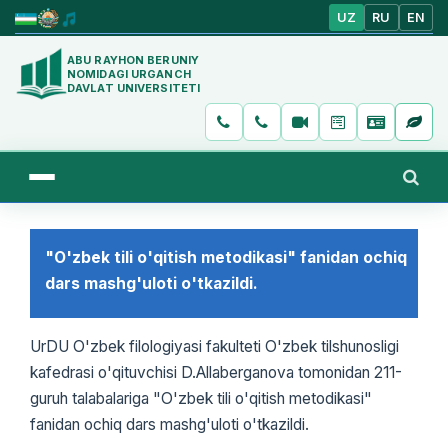
UZ
RU
EN
ABU RAYHON BERUNIY
NOMIDAGI URGANCH
DAVLAT UNIVERSITETI
"O'zbek tili o'qitish metodikasi" fanidan ochiq
dars mashg'uloti o'tkazildi.
UrDU O'zbek filologiyasi fakulteti O'zbek tilshunosligi
kafedrasi o'qituvchisi D.Allaberganova tomonidan 211-
guruh talabalariga "O'zbek tili o'qitish metodikasi"
fanidan ochiq dars mashg'uloti o'tkazildi.