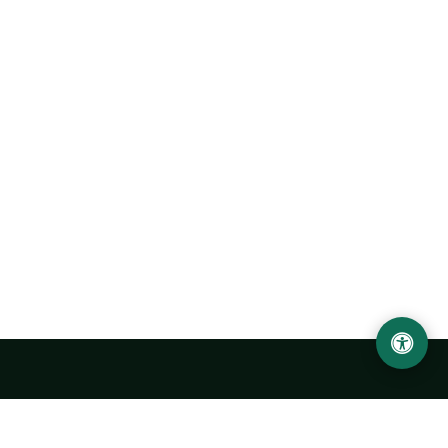
Abu Rayhon Beruniy nomidagi Urganch davlat
universiteti