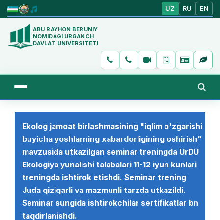
UZ
RU
EN
ABU RAYHON BERUNIY
NOMIDAGI URGANCH
DAVLAT UNIVERSITETI
Ekolog jamoat birlashmasining "iqlim o'zgarishi
buyicha yoshlarning xabardorligining oshirish"
mavzusida utkazilgan seminar treningda UrDU
Ekologiya yunalishi talabalari 11-12 iyun kunlari
treningda ishtirok etishdi. Seminar trening
Juda qiziqarli va mazmunli tarzda utkazildi.
Seminar sungida ishtirokchilar sertifikatlar bn
taqdirlanishdi.