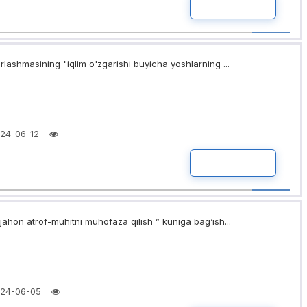
BATAFSIL
rlashmasining "iqlim o'zgarishi buyicha yoshlarning ...
24-06-12
BATAFSIL
jahon atrof-muhitni muhofaza qilish ” kuniga bag‘ish...
24-06-05