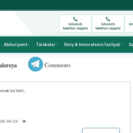
Ishonch
Ishonch
Im
telefon raqami
telefon raqami
Abituriyent
Talabalar
Ilmiy & Innovatsion faoliyat
X
Comments
alereya
rak bo'lsin!...
26-04-23