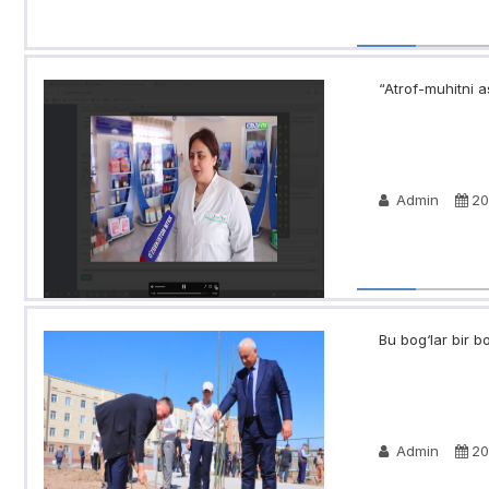
“Atrof-muhitni as
Admin
20
Bu bog‘lar bir bog‘
Admin
20