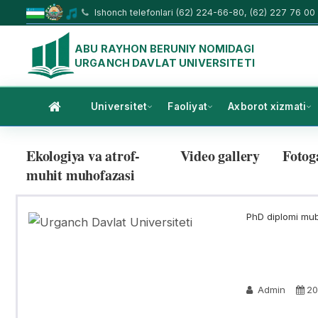
Ishonch telefonlari (62) 224-66-80, (62) 227 76 00
ABU RAYHON BERUNIY NOMIDAGI
URGANCH DAVLAT UNIVERSITETI
Universitet
Faoliyat
Axborot xizmati
Ekologiya va atrof-
Video gallery
Fotog
muhit muhofazasi
PhD diplomi mubo
Admin
20