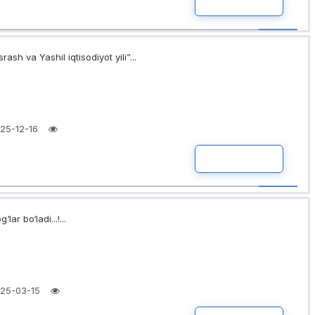
BATAFSIL
rash va Yashil iqtisodiyot yili”...
25-12-16
BATAFSIL
lar bo‘ladi...!...
25-03-15