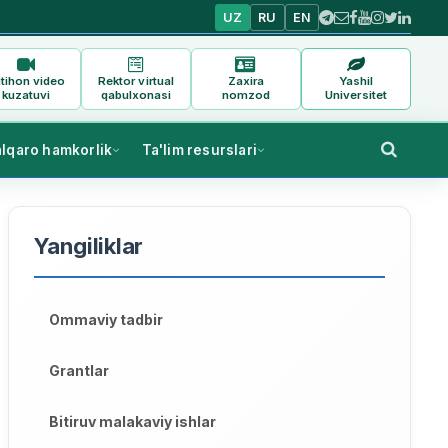
UZ
RU
EN
tihon video
Rektor virtual
Zaxira
Yashil
kuzatuvi
qabulxonasi
nomzod
Universitet
alqaro hamkorlik
Ta'lim resurslari
Yangiliklar
Ommaviy tadbir
Grantlar
Bitiruv malakaviy ishlar