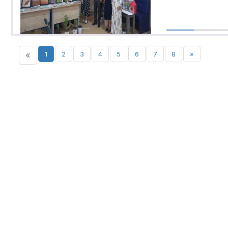
«
1
2
3
4
5
6
7
8
»