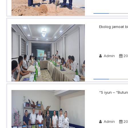
Ekolog jamoat bi
Admin
20
“5 iyun – “Butun
Admin
20