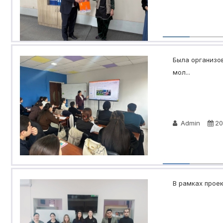
Была организо
мол...
Admin
20
В рамках проек