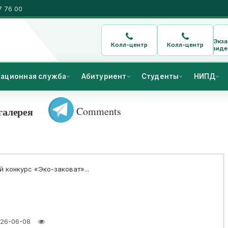
7 76 00
Экз
Колл-центр
Колл-центр
виде
ационная служба
Абитуриент
Студенты
НИПД
Comments
галерея
 конкурс «Эко-заковат»...
26-06-08