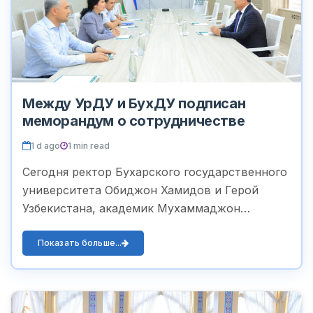
Между УрДУ и БухДУ подписан
меморандум о сотрудничестве
1 d ago
1 min read
Сегодня ректор Бухарского государственного
университета Обиджон Хамидов и Герой
Узбекистана, академик Мухаммаджон
Ахмедов посетили Ургенчский
государственный университет имени Абу
Показать больше...
Райхана Беруни. Гост...