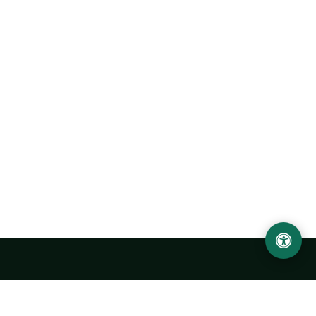
Ургенчский государственный университет
имени Абу Райхана Беруни