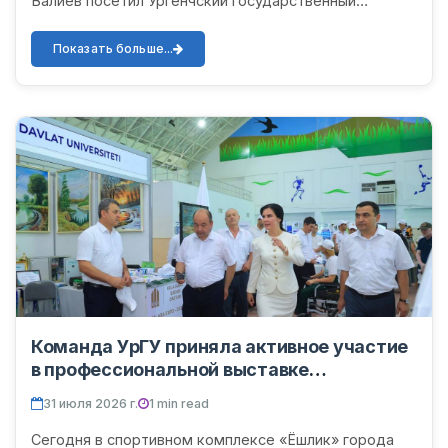
Валиев посетил Ургенчский государственный
университет. В ходе визита он ознакомился с
презентацией о работе, проводимо...
Показать больше...
Команда УрГУ приняла активное участие
в профессиональной выставке
«TalabaExpo–2026»
31 июля 2026 г.
1 min read
Сегодня в спортивном комплексе «Ёшлик» города