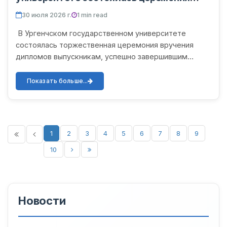
вручения дипломов выпускникам
30 июля 2026 г.
1 min read
магистратуры
В Ургенчском государственном университете
состоялась торжественная церемония вручения
дипломов выпускникам, успешно завершившим
обучение в магистратуре в 2025/2026 учебном году.
В мероприятии приняли...
Показать больше...
1
2
3
4
5
6
7
8
9
10
Новости