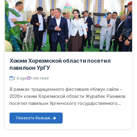
Хоким Хорезмской области посетил
павильон УрГУ
2 d ago
1 min read
В рамках традиционного фестиваля «Ковун сайли –
2026» хоким Хорезмской области Журабек Рахимов
посетил павильон Ургенчского государственного
университета. В ходе визита в сопровождении
ректора Ферузы...
Показать больше...