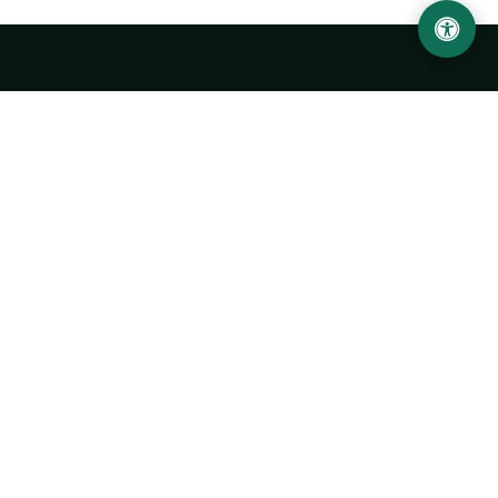
Ургенчский государственный университет
имени Абу Райхана Беруни
Адрес: 220100, Узбекистан, город Ургенч, улица Х. Олимжона,
14.
+998 62 224 6700
info@urdu.uz
Автобус 7, 13, 28
УНИВЕРСИТЕТ