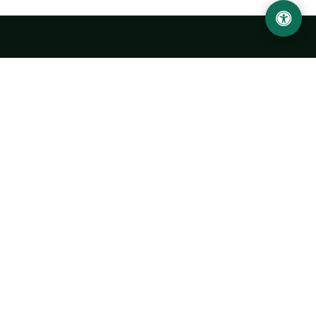
Abu Rayhon Beruniy nomidagi Urganch davlat
universiteti
O‘zbekiston, Urganch shahar, 220100, Hamid Olimjon ko‘chasi, 14-
uy
+998 62 224 6700
info@urdu.uz
Avtobus 7, 13, 28
UNIVERSITET