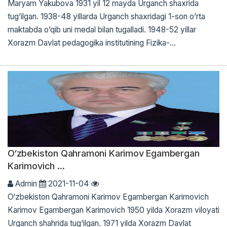
Maryam Yakubova 1931 yil 12 mayda Urganch shaxrida
tug’ilgan. 1938-48 yillarda Urganch shaxridagi 1-son o’rta
maktabda o’qib uni medal bilan tugalladi. 1948-52 yillar
Xorazm Davlat pedagogika institutining Fizika-...
O‘zbekiston Qahramoni Karimov Egambergan
Karimovich ...
Admin
2021-11-04
O‘zbekiston Qahramoni Karimov Egambergan Karimovich
Karimov Egambergan Karimovich 1950 yilda Xorazm viloyati
Urganch shahrida tug‘ilgan. 1971 yilda Xorazm Davlat