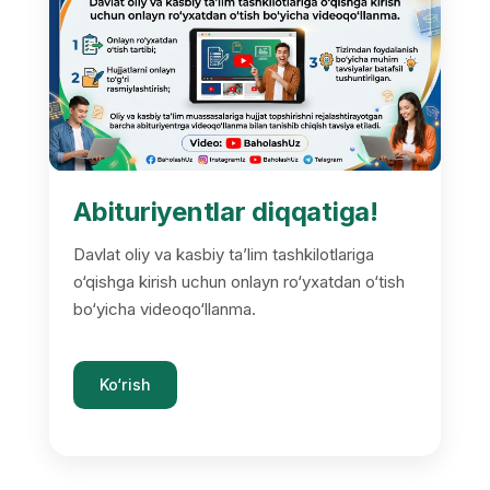
Abituriyentlar diqqatiga!
Davlat oliy va kasbiy ta’lim tashkilotlariga
o‘qishga kirish uchun onlayn ro‘yxatdan o‘tish
bo‘yicha videoqo‘llanma.
Ko‘rish