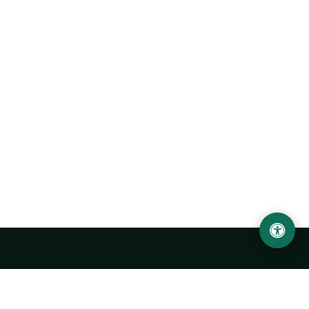
Abu Rayhon Beruniy nomidagi Urganch davlat
universiteti