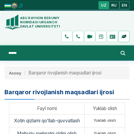
UZ
RU
EN
ABU RAYHON BERUNIY
NOMIDAGI URGANCH
DAVLAT UNIVERSITETI
Barqaror rivojlanish maqsadlari ijrosi
Asosiy
Barqaror rivojlanish maqsadlari ijrosi
Fayl nomi
Yuklab olish
Xotin qizlarni qo'llab-quvvatlash
Yuklab olish
Majburiy mehnatni oldini olish
Yuklab olish