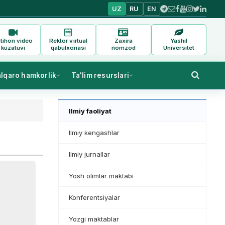
UZ
RU
EN
tihon video
Rektor virtual
Zaxira
Yashil
kuzatuvi
qabulxonasi
nomzod
Universitet
alqaro hamkorlik
Ta'lim resurslari
Ilmiy faoliyat
Ilmiy kengashlar
Ilmiy jurnallar
Yosh olimlar maktabi
Konferentsiyalar
Yozgi maktablar