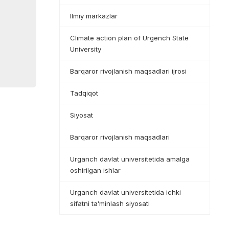
Ilmiy markazlar
Climate action plan of Urgench State
University
Barqaror rivojlanish maqsadlari ijrosi
Tadqiqot
Siyosat
Barqaror rivojlanish maqsadlari
Urganch davlat universitetida amalga
oshirilgan ishlar
Urganch davlat universitetida ichki
sifatni ta’minlash siyosati