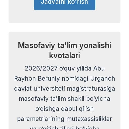
Jadvalni ko'rish
Masofaviy ta'lim yonalishi
kvotalari
2026/2027 o‘quv yilida Abu
Rayhon Beruniy nomidagi Urganch
davlat universiteti magistraturasiga
masofaviy ta'lim shakli bo‘yicha
o‘qishga qabul qilish
parametrlarining mutaxassisliklar
va o‘qitish tillari bo‘yicha