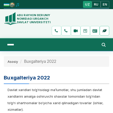
UZ
RU
EN
ABU RAYHON BERUNIY
NOMIDAGI URGANCH
DAVLAT UNIVERSITETI
Buxgalteriya 2022
Asosiy
Buxgalteriya 2022
Davlat xaridlari to‘g‘risidagi ma’lumotlar, shu jumladan davlat
xaridlarini amalga oshiruvchi shaxslar tomonidan to‘g‘ridan
to‘g‘ri shartnomalar bo‘yicha xarid qilinadigan tovarlar (ishlar,
xizmatlar).