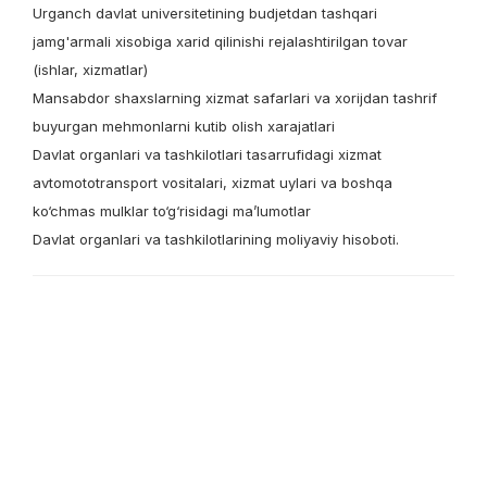
Urganch davlat universitetining budjetdan tashqari
jamg'armali xisobiga xarid qilinishi rejalashtirilgan tovar
(ishlar, xizmatlar)
Mansabdor shaxslarning xizmat safarlari va xorijdan tashrif
buyurgan mehmonlarni kutib olish xarajatlari
Davlat organlari va tashkilotlari tasarrufidagi xizmat
avtomototransport vositalari, xizmat uylari va boshqa
ko‘chmas mulklar to‘g‘risidagi ma’lumotlar
Davlat organlari va tashkilotlarining moliyaviy hisoboti.