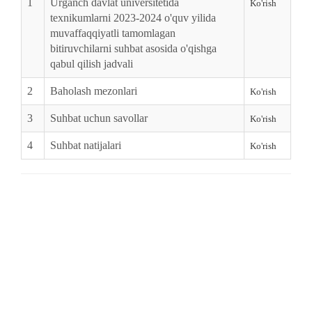
1
Urganch davlat universitetida
Ko'rish
texnikumlarni 2023-2024 o'quv yilida
muvaffaqqiyatli tamomlagan
bitiruvchilarni suhbat asosida o'qishga
qabul qilish jadvali
2
Baholash mezonlari
Ko'rish
3
Suhbat uchun savollar
Ko'rish
4
Suhbat natijalari
Ko'rish