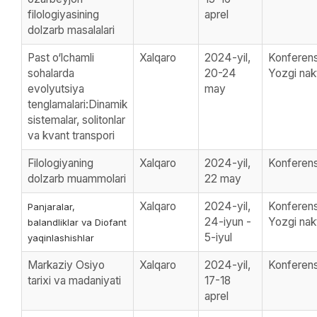
filologiyasining
aprel
dolzarb masalalari
Past o‘lchamli
Xalqaro
2024-yil,
Konferens
sohalarda
20-24
Yozgi nak
evolyutsiya
may
tenglamalari:Dinamik
sistemalar, solitonlar
va kvant transpori
Filologiyaning
Xalqaro
2024-yil,
Konferens
dolzarb muammolari
22 may
Xalqaro
2024-yil,
Konferens
Panjaralar,
24-iyun -
Yozgi nak
balandliklar va Diofant
5-iyul
yaqinlashishlar
Markaziy Osiyo
Xalqaro
2024-yil,
Konferens
tarixi va madaniyati
17-18
aprel