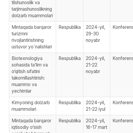
tilshunoslik va
tarjimashunoslikning
dolzarb muammolari
Mintaqada barqaror
Respublika
2024-yil,
Konferens
turizmni
29-30
rivojlantirishning
noyabr
ustuvor yo`nalishlari
Biotexnologiya
Respublika
2024-yil,
Konferens
sohasida ta’lim va
21-22
o‘qitish sifatini
noyabr
takomillashtirish:
muammo va
yechimlar
Kimyoning dolzarb
Respublika
2024-yil,
Konferens
muammolari
21-22 iyul
Mintaqada barqaror
Respublika
2024-yil,
Konferens
iqtisodiy o‘sish
16-17 mart