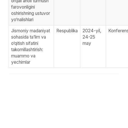
orqali aholi turmush
farovonligini
oshirishning ustuvor
yo‘nalishlari
Jismoniy madaniyat
Respublika
2024-yil,
Konferens
sohasida ta’lim va
24-25
o‘qitish sifatini
may
takomillashtirish:
muammo va
yechimlar