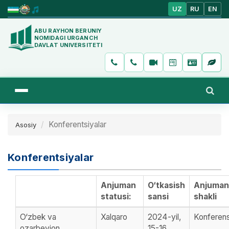
UZ
RU
EN
ABU RAYHON BERUNIY
NOMIDAGI URGANCH
DAVLAT UNIVERSITETI
Konferentsiyalar
Asosiy
Konferentsiyalar
Anjuman
O‘tkasish
Anjuman
statusi:
sansi
shakli
O‘zbek va
Xalqaro
2024-yil,
Konferens
ozarbeyjon
15-16