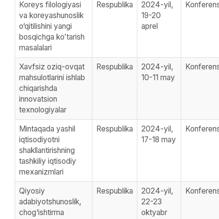
Koreys filologiyasi
Respublika
2024-yil,
Konferens
va koreyashunoslik
19-20
o‘qitilishini yangi
aprel
bosqichga koʻtarish
masalalari
Xavfsiz oziq-ovqat
Respublika
2024-yil,
Konferens
mahsulotlarini ishlab
10-11 may
chiqarishda
innovatsion
texnologiyalar
Mintaqada yashil
Respublika
2024-yil,
Konferens
iqtisodiyotni
17-18 may
shakllantirishning
tashkiliy iqtisodiy
mexanizmlari
Qiyosiy
Respublika
2024-yil,
Konferens
adabiyotshunoslik,
22-23
chog‘ishtirma
oktyabr