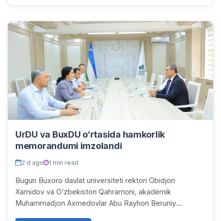
UrDU va BuxDU o‘rtasida hamkorlik
memorandumi imzolandi
2 d ago
1 min read
Bugun Buxoro davlat universiteti rektori Obidjon
Xamidov va O‘zbekiston Qahramoni, akademik
Muhammadjon Axmedovlar Abu Rayhon Beruniy
nomidagi Urganch davlat universitetiga tashrif buyurdilar.