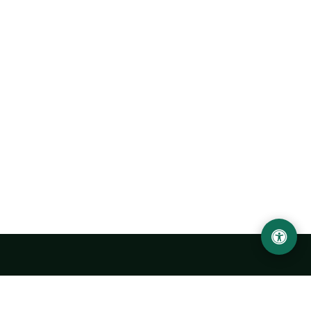
Abu Rayhon Beruniy nomidagi Urganch davlat
universiteti