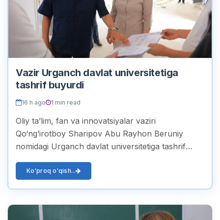
Vazir Urganch davlat universitetiga
tashrif buyurdi
16 h ago
1 min read
Oliy ta’lim, fan va innovatsiyalar vaziri
Qo‘ng‘irotboy Sharipov Abu Rayhon Beruniy
nomidagi Urganch davlat universitetiga tashrif
buyurdi. Tashrif davomida universitet rektori
Feruza Madrahimova hamr...
Ko'proq o'qish...