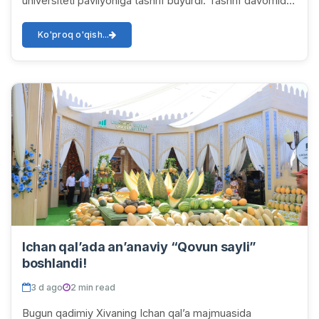
universiteti pavilyoniga tashrif buyurdi. Tashrif davomida
universitet rektori Feruza Madrahim...
Ko'proq o'qish...
Ichan qal’ada an’anaviy “Qovun sayli”
boshlandi!
3 d ago
2 min read
Bugun qadimiy Xivaning Ichan qal’a majmuasida