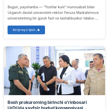
Bugun, payshanba — “Yoshlar kuni” munosabati bilan
Urganch davlat universiteti rektori Feruza Madrahimova
universitetning bir guruh faol va tashabbuskor talaba-
yoshlari bilan uchrashuv o‘tkazdi. Uchra...
Ko'proq o'qish...
Bosh prokurorning birinchi o‘rinbosari
UrDUda xavfsiz hudud konsepsiyasi