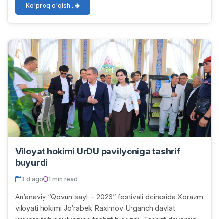
Mehmonl...
Ko'proq o'qish...
Viloyat hokimi UrDU pavilyoniga tashrif
buyurdi
3 d ago
1 min read
Anʼanaviy “Qovun sayli - 2026” festivali doirasida Xorazm
viloyati hokimi Jo‘rabek Raximov Urganch davlat