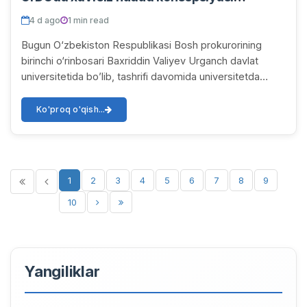
bo‘yicha amaliy ishlar bilan tanishdi
4 d ago
1 min read
Bugun O‘zbekiston Respublikasi Bosh prokurorining
birinchi o‘rinbosari Baxriddin Valiyev Urganch davlat
universitetida bo’lib, tashrifi davomida universitetda
“Xavfsiz hudud – xavfsiz muhit” konsepsiy...
Ko'proq o'qish...
1
2
3
4
5
6
7
8
9
10
Yangiliklar