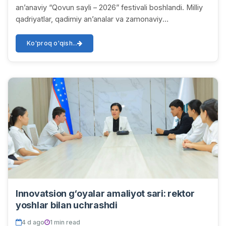
an’anaviy “Qovun sayli – 2026” festivali boshlandi. Milliy
qadriyatlar, qadimiy an’analar va zamonaviy
yondashuvlarni o‘zida mujassam etgan ushbu yirik ma...
Ko'proq o'qish...
Innovatsion g‘oyalar amaliyot sari: rektor
yoshlar bilan uchrashdi
4 d ago
1 min read