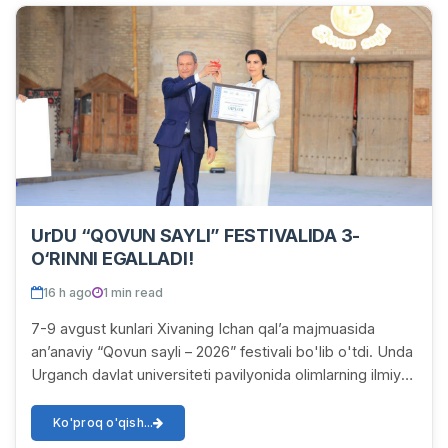
UrDU “QOVUN SAYLI” FESTIVALIDA 3-
O‘RINNI EGALLADI!
16 h ago
1 min read
7-9 avgust kunlari Xivaning Ichan qal’a majmuasida
an’anaviy “Qovun sayli – 2026” festivali bo'lib o'tdi. Unda
Urganch davlat universiteti pavilyonida olimlarning ilmiy
izlanishlari va amaliy tadqiqot...
Ko'proq o'qish...