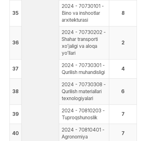
2024 - 70730101 -
35
Bino va inshootlar
8
arxitekturasi
2024 - 70730202 -
Shahar transporti
36
2
xoʻjaligi va aloqa
yoʻllari
2024 - 70730301 -
37
4
Qurilish muhandisligi
2024 - 70730308 -
38
Qurilish materiallari
6
texnologiyalari
2024 - 70810203 -
39
7
Tuproqshunoslik
2024 - 70810401 -
40
7
Agronomiya