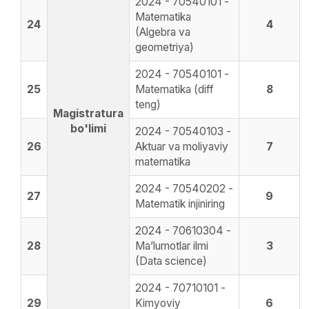
2024 - 70540101 -
Matematika
24
4
(Algebra va
geometriya)
2024 - 70540101 -
25
Matematika (diff
8
teng)
Magistratura
bo'limi
2024 - 70540103 -
26
Aktuar va moliyaviy
7
matematika
2024 - 70540202 -
27
9
Matematik injiniring
2024 - 70610304 -
28
Maʼlumotlar ilmi
3
(Data science)
2024 - 70710101 -
29
Kimyoviy
6