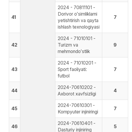
2024 - 70811101 -
Dorivor oʻsimliklarni
41
7
yetishtirish va qayta
ishlash texnologiyasi
2024 - 71010101 -
42
Turizm va
9
mehmondoʻstlik
2024 - 71010201 -
43
Sport faoliyati:
7
futbol
2024-70610202 -
44
4
Axborot xavfsizligi
2024-70610301 -
45
7
Kompyuter injiniringi
2024-70610401 -
46
5
Dasturiy injiniring