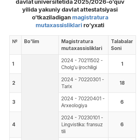
davlat universitetida 2025/2026-o‘quv
yilida yakuniy davlat attestatsiyasi
o‘tkaziladigan
magistratura
mutaxassisliklari
ro‘yxati
№
Bo'lim
Magistratura
Talabalar
mutaxassisliklari
Soni
2024 - 70211502 -
1
1
Cholgʻu ijrochiligi
2024 - 70220301 -
2
18
Tarix
2024 - 70220401 -
3
6
Arxeologiya
2024 - 70230101 -
4
Lingvistika: fransuz
6
tili