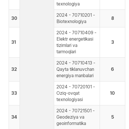
texnologiya
2024 - 70710201 -
30
8
Biotexnologiya
2024 - 70710409 -
Elektr energetikasi
31
3
tizimlari va
tarmoqlari
2024 - 70710413 -
32
Qayta tiklanuvchan
6
energiya manbalari
2024 - 70720101 -
33
Oziq-ovqat
10
texnologiyasi
2024 - 70721501 -
34
Geodeziya va
5
geoinformatika