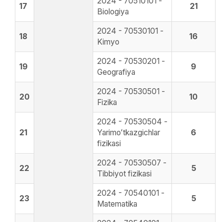
2024 - 70510101 -
17
21
Biologiya
2024 - 70530101 -
18
16
Kimyo
2024 - 70530201 -
19
9
Geografiya
2024 - 70530501 -
20
10
Fizika
2024 - 70530504 -
21
Yarimoʻtkazgichlar
6
fizikasi
2024 - 70530507 -
22
5
Tibbiyot fizikasi
2024 - 70540101 -
23
5
Matematika