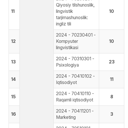
Qiyosiy tilshunoslik,
11
lingvistik
10
tarjimashunoslik:
ingliz tili
2024 - 70230401 -
12
Kompyuter
10
lingvistikasi
2024 - 70310301 -
13
23
Psixologiya
2024 - 70410102 -
14
11
Iqtisodiyot
2024 - 70410110 -
15
8
Raqamli iqtisodiyot
2024 - 70411201 -
16
3
Marketing