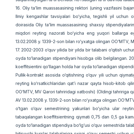
16. Oliy ta’lim muassasasining rektori (uning vazifasini baja
Ilmiy kengashlar tavsiyalari bo‘yicha, tegishli yil uchun 
doirasida Oliy ta’lim muassasasining shaxsiy stipendiyalarin
miqdori reyting nazorati bo‘yicha eng yuqori ballarga eg
13.02.2008 y. 1339-2-son bilan ro‘yxatga olingan OO‘MTV, M
17. 2002-2003 o‘quv yilida bir yilda bir talabani o‘qitish uc
oyda to‘lanadigan stipendiyani hisobga olib belgilangan. 200
koeffitsientini qo‘llagan holda har oyda to‘lanadigan stipend
Pullik-kontrakt asosida o‘qitishning o‘quv yili uchun qiyma
reyting ko‘rsatkichlaridan qat’i nazar qayta hisob-kitob qi
OO‘MTV, MV Qarori tahriridagi xatboshi) (Oldingi tahririga 
AV 13.02.2008 y. 1339-2-son bilan ro‘yxatga olingan OO‘MTV
o‘tgan o‘quv semestrining yakunlari bo‘yicha ular reyti
tabaqalangan koeffitsientning qiymati 0,75 dan 0,5 ga kama
oyda to‘lanadigan stipendiya bo‘lg‘usi o‘quv semestrida talaba
bitiruvchi kurslar talabalariga oxirgi o‘quv semestri uchun u