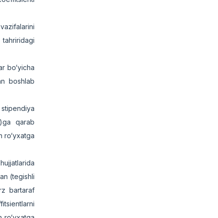
vazifalarini
tahriridagi
ar bo‘yicha
dan boshlab
 stipendiya
i)ga qarab
n ro‘yxatga
jjatlarida
n (tegishli
rz bartaraf
itsientlarni
n ro‘yxatga