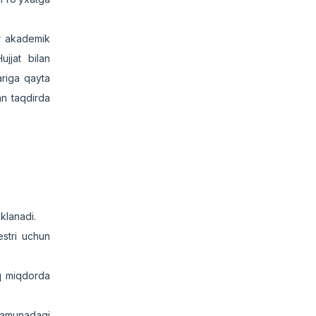
ar akademik
jjat bilan
ariga qayta
an taqdirda
iklanadi.
estri uchun
iq miqdorda
namunadagi