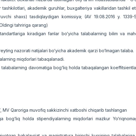
ashkilotlari, akademik guruhlar, buxgalteriya vakillaridan tashkil et
jaruvchi shaxs) tasdiqlaydigan komissiya; (AV 19.08.2016 y. 1339-
Oldingi tahririga qarang)
tandartlariga kiradigan fanlar bo‘yicha talabalarning bilim va maho
eyting nazorati natijalari bo‘yicha akademik qarzi bo‘lmagan talaba.
alarning miqdorlari tabaqalanadi.
 talabalarning davomatiga bog‘liq holda tabaqalangan koeffitsientlar
, MV Qaroriga muvofiq sakkizinchi xatboshi chiqarib tashlangan
ariga bog‘liq holda stipendiyalarning miqdorlari mazkur Yo‘riqnom
qiyotgan bakalavriat va magistratura birinchi kursining talabalariga