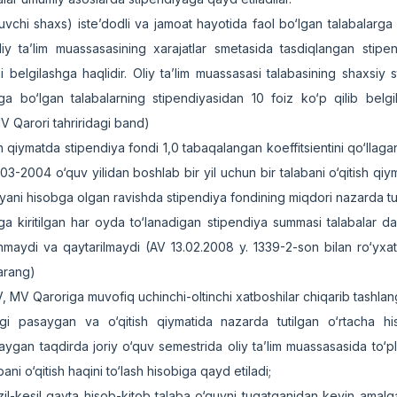
ruvchi shaxs) iste’dodli va jamoat hayotida faol bo‘lgan talabalarga 
oliy ta’lim muassasasining xarajatlar smetasida tasdiqlangan stipe
i belgilashga haqlidir. Oliy ta’lim muassasasi talabasining shaxsiy s
a bo‘lgan talabalarning stipendiyasidan 10 foiz ko‘p qilib belgi
V Qarori tahriridagi band)
hun qiymatda stipendiya fondi 1,0 tabaqalangan koeffitsientini qo‘llag
3-2004 o‘quv yilidan boshlab bir yil uchun bir talabani o‘qitish qiy
iyani hisobga olgan ravishda stipendiya fondining miqdori nazarda tut
tiga kiritilgan har oyda to‘lanadigan stipendiya summasi talabalar d
linmaydi va qaytarilmaydi (AV 13.02.2008 y. 1339-2-son bilan ro‘yxa
qarang)
, MV Qaroriga muvofiq uchinchi-oltinchi xatboshilar chiqarib tashla
ngi pasaygan va o‘qitish qiymatida nazarda tutilgan o‘rtacha hi
ygan taqdirda joriy o‘quv semestrida oliy ta’lim muassasasida to‘p
ni o‘qitish haqini to‘lash hisobiga qayd etiladi;
zil-kesil qayta hisob-kitob talaba o‘quvni tugatganidan keyin amalga 