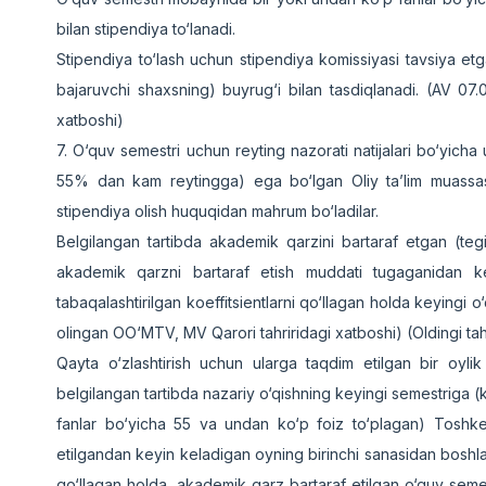
bilan stipendiya to‘lanadi.
Stipendiya to‘lash uchun stipendiya komissiyasi tavsiya etgan
bajaruvchi shaxsning) buyrug‘i bilan tasdiqlanadi. (AV 07
xatboshi)
7. O‘quv semestri uchun reyting nazorati natijalari bo‘yich
55% dan kam reytingga) ega bo‘lgan Oliy ta’lim muassasal
stipendiya olish huquqidan mahrum bo‘ladilar.
Belgilangan tartibda akademik qarzini bartaraf etgan (teg
akademik qarzni bartaraf etish muddati tugaganidan ke
tabaqalashtirilgan koeffitsientlarni qo‘llagan holda keyingi 
olingan OO‘MTV, MV Qarori tahriridagi xatboshi) (Oldingi ta
Qayta o‘zlashtirish uchun ularga taqdim etilgan bir oyl
belgilangan tartibda nazariy o‘qishning keyingi semestriga (
fanlar bo‘yicha 55 va undan ko‘p foiz to‘plagan) Toshkent
etilgandan keyin keladigan oyning birinchi sanasidan boshlab,
qo‘llagan holda, akademik qarz bartaraf etilgan o‘quv semes