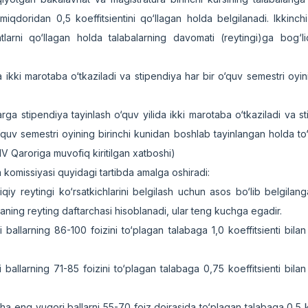
miqdoridan 0,5 koeffitsientini qo‘llagan holda belgilanadi. Ikkinc
tlarni qo‘llagan holda talabalarning davomati (reytingi)ga bog‘l
 ikki marotaba o‘tkaziladi va stipendiya har bir o‘quv semestri oyini
rga stipendiya tayinlash o‘quv yilida ikki marotaba o‘tkaziladi va st
o‘quv semestri oyining birinchi kunidan boshlab tayinlangan holda to‘
V Qaroriga muvofiq kiritilgan xatboshi)
a komissiyasi quyidagi tartibda amalga oshiradi:
iy reytingi ko‘rsatkichlarini belgilash uchun asos bo‘lib belgilang
baning reyting daftarchasi hisoblanadi, ular teng kuchga egadir.
allarning 86-100 foizini to‘plagan talabaga 1,0 koeffitsienti bilan
allarning 71-85 foizini to‘plagan talabaga 0,75 koeffitsienti bilan
a eng yuqori ballarni 55-70 foiz doirasida to‘plagan talabaga 0,5 ko