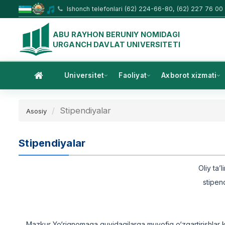
Ishonch telefonlari (62) 224-66-80, (62) 227 76 00
ABU RAYHON BERUNIY NOMIDAGI
URGANCH DAVLAT UNIVERSITETI
Universitet
Faoliyat
Axborot xizmati
Stipendiyalar
Asosiy
Stipendiyalar
Oliy ta’
stipend
Mazkur Yo‘riqnomaga quyidagilarga muvofiq o‘zgartirishlar ki