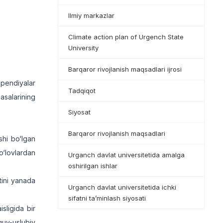
Ilmiy markazlar
Climate action plan of Urgench State
University
Barqaror rivojlanish maqsadlari ijrosi
ipendiyalar
Tadqiqot
sasalarining
Siyosat
Barqaror rivojlanish maqsadlari
shi bo‘lgan
o‘lovlardan
Urganch davlat universitetida amalga
oshirilgan ishlar
tini yanada
Urganch davlat universitetida ichki
sifatni ta’minlash siyosati
sligida bir
‘quv-uslubiy