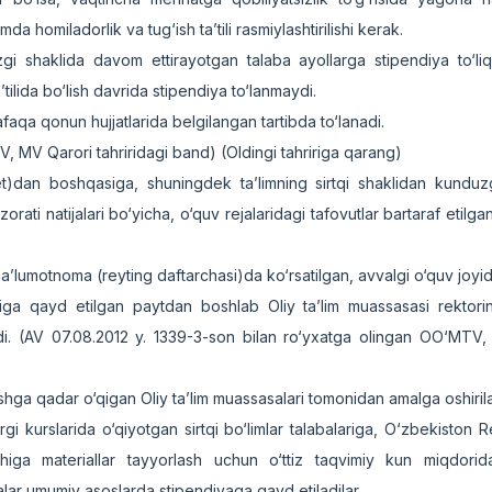
a homiladorlik va tug‘ish ta’tili rasmiylashtirilishi kerak.
gi shaklida davom ettirayotgan talaba ayollarga stipendiya to‘l
’tilida bo‘lish davrida stipendiya to‘lanmaydi.
faqa qonun hujjatlarida belgilangan tartibda to‘lanadi.
, MV Qarori tahriridagi band) (Oldingi tahririga qarang)
ltet)dan boshqasiga, shuningdek ta’limning sirtqi shaklidan kunduz
rati natijalari bo‘yicha, o‘quv rejalaridagi tafovutlar bartaraf etilg
umotnoma (reyting daftarchasi)da ko‘rsatilgan, avvalgi o‘quv joyid
oyiga qayd etilgan paytdan boshlab Oliy ta’lim muassasasi rektori
nadi. (AV 07.08.2012 y. 1339-3-son bilan ro‘yxatga olingan OO‘MTV
zishga qadar o‘qigan Oliy ta’lim muassasalari tomonidan amalga oshiril
irgi kurslarida o‘qiyotgan sirtqi bo‘limlar talabalariga, O‘zbekiston 
iga materiallar tayyorlash uchun o‘ttiz taqvimiy kun miqdorid
abalar umumiy asoslarda stipendiyaga qayd etiladilar.