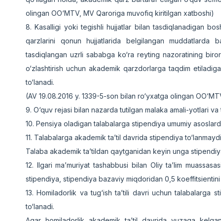
olingan OO‘MTV, MV Qaroriga muvofiq kiritilgan xatboshi)
8. Kasalligi yoki tegishli hujjatlar bilan tasdiqlanadigan
qarzlarini qonun hujjatlarida belgilangan muddatlarda b
tasdiqlangan uzrli sababga ko‘ra reyting nazoratining biror-
o‘zlashtirish uchun akademik qarzdorlarga taqdim etiladiga
to‘lanadi.
(AV 19.08.2016 y. 1339-5-son bilan ro‘yxatga olingan OO‘MTV
9. O‘quv rejasi bilan nazarda tutilgan malaka amali-yotlari va 
10. Pensiya oladigan talabalarga stipendiya umumiy asoslard
11. Talabalarga akademik ta’til davrida stipendiya to‘lanmayd
Talaba akademik ta’tildan qaytganidan keyin unga stipendiya 
12. Ilgari ma’muriyat tashabbusi bilan Oliy ta’lim muassas
stipendiya, stipendiya bazaviy miqdoridan 0,5 koeffitsientini
13. Homiladorlik va tug‘ish ta’tili davri uchun talabalarga
to‘lanadi.
Agar homiladorlik akademik ta’til davrida yuzaga kelgan