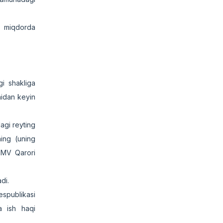
iq miqdorda
gi shakliga
anidan keyin
agi reyting
ning (uning
, MV Qarori
adi.
Respublikasi
a ish haqi