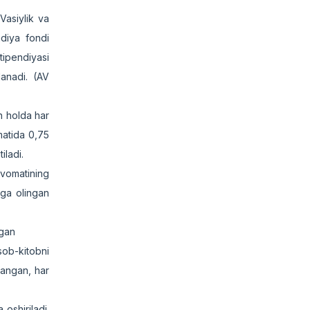
Vasiylik va
ndiya fondi
tipendiyasi
lanadi. (AV
an holda har
matida 0,75
iladi.
avomatining
tga olingan
ngan
sob-kitobni
langan, har
oshiriladi.