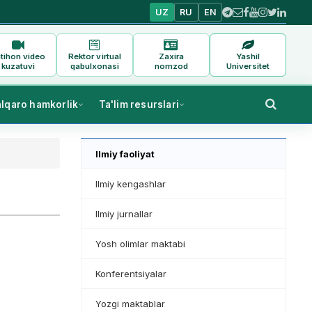
UZ
RU
EN
tihon video
Rektor virtual
Zaxira
Yashil
kuzatuvi
qabulxonasi
nomzod
Universitet
alqaro hamkorlik
Ta'lim resurslari
Ilmiy faoliyat
Ilmiy kengashlar
Ilmiy jurnallar
Yosh olimlar maktabi
Konferentsiyalar
Yozgi maktablar