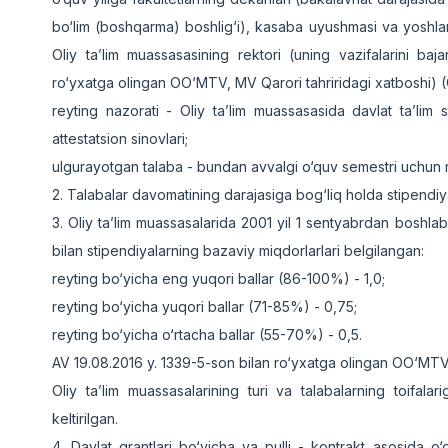
bo‘lim (boshqarma) boshlig‘i), kasaba uyushmasi va yoshlar t
Oliy ta’lim muassasasining rektori (uning vazifalarini ba
ro‘yxatga olingan OO‘MTV, MV Qarori tahriridagi xatboshi) (
reyting nazorati - Oliy ta’lim muassasasida davlat ta’lim s
attestatsion sinovlari;
ulgurayotgan talaba - bundan avvalgi o‘quv semestri uchun r
2. Talabalar davomatining darajasiga bog‘liq holda stipendiy
3. Oliy ta’lim muassasalarida 2001 yil 1 sentyabrdan boshlab
bilan stipendiyalarning bazaviy miqdorlarlari belgilangan:
reyting bo‘yicha eng yuqori ballar (86-100%) - 1,0;
reyting bo‘yicha yuqori ballar (71-85%) - 0,75;
reyting bo‘yicha o‘rtacha ballar (55-70%) - 0,5.
AV 19.08.2016 y. 1339-5-son bilan ro‘yxatga olingan OO‘MTV
Oliy ta’lim muassasalarining turi va talabalarning toifal
keltirilgan.
4. Davlat grantlari bo‘yicha va pulli - kontrakt asosida o‘