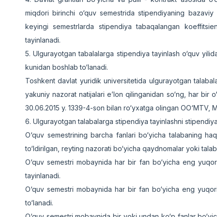
miqdori birinchi o‘quv semestrida stipendiyaning bazaviy 
keyingi semestrlarda stipendiya tabaqalangan koeffitsien
tayinlanadi.
5. Ulgurayotgan tabalalarga stipendiya tayinlash o‘quv yilida
kunidan boshlab to‘lanadi.
Toshkent davlat yuridik universitetida ulgurayotgan talabala
yakuniy nazorat natijalari e’lon qilinganidan so‘ng, har bir 
30.06.2015 y. 1339-4-son bilan ro‘yxatga olingan OO‘MTV, M
6. Ulgurayotgan talabalarga stipendiya tayinlashni stipendiy
O‘quv semestrining barcha fanlari bo‘yicha talabaning haqiq
to‘ldirilgan, reyting nazorati bo‘yicha qaydnomalar yoki tala
O‘quv semestri mobaynida har bir fan bo‘yicha eng yuqori b
tayinlanadi.
O‘quv semestri mobaynida har bir fan bo‘yicha eng yuqori b
to‘lanadi.
O‘quv semestri mobaynida bir yoki undan ko‘p fanlar bo‘yich