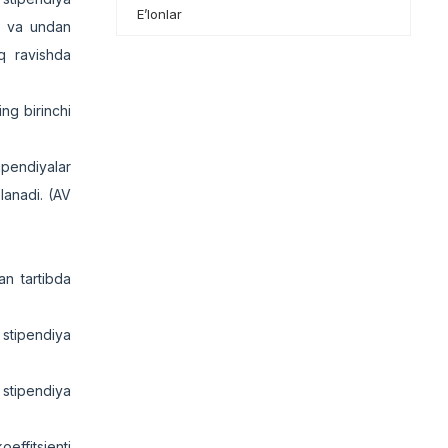
E’lonlar
hi va undan
iq ravishda
ng birinchi
ipendiyalar
lanadi. (AV
an tartibda
 stipendiya
 stipendiya
effitsienti