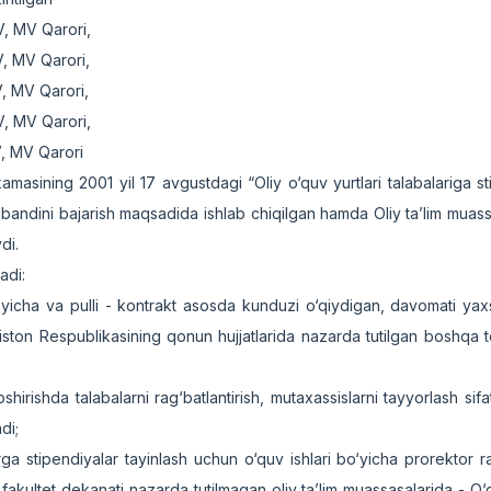
V, MV Qarori,
V, MV Qarori,
V, MV Qarori,
V, MV Qarori,
V, MV Qarori
asining 2001 yil 17 avgustdagi “Oliy o‘quv yurtlari talabalariga st
 3-bandini bajarish maqsadida ishlab chiqilgan hamda Oliy ta’lim muas
ydi.
adi:
bo‘yicha va pulli - kontrakt asosda kunduzi o‘qiydigan, davomati yax
iston Respublikasining qonun hujjatlarida nazarda tutilgan boshqa t
irishda talabalarni rag‘batlantirish, mutaxassislarni tayyorlash sifa
adi;
ga stipendiyalar tayinlash uchun o‘quv ishlari bo‘yicha prorektor rai
a fakultet dekanati nazarda tutilmagan oliy ta’lim muassasalarida - O