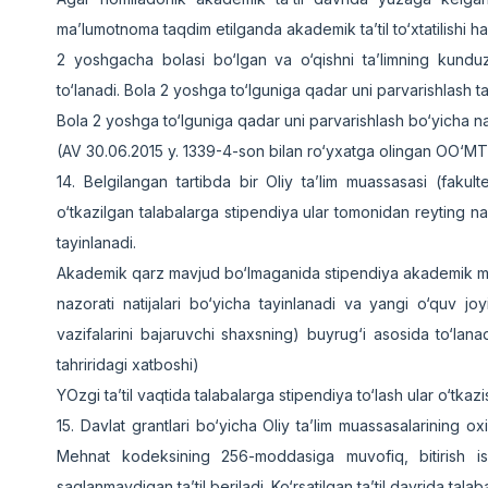
ma’lumotnoma taqdim etilganda akademik ta’til to‘xtatilishi hamd
2 yoshgacha bolasi bo‘lgan va o‘qishni ta’limning kunduz
to‘lanadi. Bola 2 yoshga to‘lguniga qadar uni parvarishlash ta
Bola 2 yoshga to‘lguniga qadar uni parvarishlash bo‘yicha na
(AV 30.06.2015 y. 1339-4-son bilan ro‘yxatga olingan OO‘MTV
14. Belgilangan tartibda bir Oliy ta’lim muassasasi (faku
o‘tkazilgan talabalarga stipendiya ular tomonidan reyting nazo
tayinlanadi.
Akademik qarz mavjud bo‘lmaganida stipendiya akademik ma’l
nazorati natijalari bo‘yicha tayinlanadi va yangi o‘quv j
vazifalarini bajaruvchi shaxsning) buyrug‘i asosida to‘la
tahriridagi xatboshi)
YOzgi ta’til vaqtida talabalarga stipendiya to‘lash ular o‘tka
15. Davlat grantlari bo‘yicha Oliy ta’lim muassasalarining ox
Mehnat kodeksining 256-moddasiga muvofiq, bitirish ish
saqlanmaydigan ta’til beriladi. Ko‘rsatilgan ta’til davrida tal