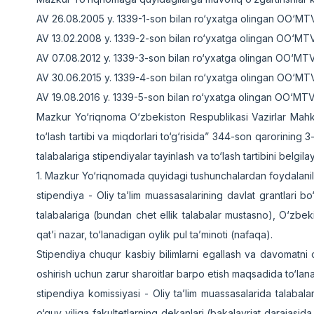
AV 26.08.2005 y. 1339-1-son bilan ro‘yxatga olingan OO‘MT
AV 13.02.2008 y. 1339-2-son bilan ro‘yxatga olingan OO‘MT
AV 07.08.2012 y. 1339-3-son bilan ro‘yxatga olingan OO‘MT
AV 30.06.2015 y. 1339-4-son bilan ro‘yxatga olingan OO‘MT
AV 19.08.2016 y. 1339-5-son bilan ro‘yxatga olingan OO‘MT
Mazkur Yo‘riqnoma O‘zbekiston Respublikasi Vazirlar Mahkam
to‘lash tartibi va miqdorlari to‘g‘risida” 344-son qarorining
talabalariga stipendiyalar tayinlash va to‘lash tartibini belgila
1. Mazkur Yo‘riqnomada quyidagi tushunchalardan foydalanil
stipendiya - Oliy ta’lim muassasalarining davlat grantlari 
talabalariga (bundan chet ellik talabalar mustasno), O‘zbek
qat’i nazar, to‘lanadigan oylik pul ta’minoti (nafaqa).
Stipendiya chuqur kasbiy bilimlarni egallash va davomatni osh
oshirish uchun zarur sharoitlar barpo etish maqsadida to‘lan
stipendiya komissiyasi - Oliy ta’lim muassasalarida talabalar
o‘quv yiliga fakultetlarning dekanlari (bakalavriat darajasid