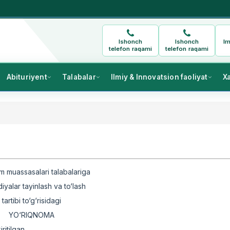
Ishonch
Ishonch
Im
telefon raqami
telefon raqami
Abituriyent
Talabalar
Ilmiy & Innovatsion faoliyat
X
lim muassasalari talabalariga
iyalar tayinlash va to‘lash
tartibi to‘g‘risidagi
YO‘RIQNOMA
ritilgan