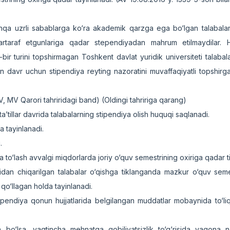
 boshqa uzrli sabablarga ko‘ra akademik qarzga ega bo‘lgan talabal
artaraf etgunlariga qadar stependiyadan mahrum etilmaydilar. Hu
bir turini topshirmagan Toshkent davlat yuridik universiteti talabal
n davr uchun stipendiya reyting nazoratini muvaffaqiyatli topshirg
, MV Qarori tahriridagi band) (Oldingi tahririga qarang)
ta’tillar davrida talabalarning stipendiya olish huquqi saqlanadi.
a tayinlanadi.
i.
to‘lash avvalgi miqdorlarda joriy o‘quv semestrining oxiriga qadar t
asidan chiqarilgan talabalar o‘qishga tiklanganda mazkur o‘quv sem
 qo‘llagan holda tayinlanadi.
 stipendiya qonun hujjatlarida belgilangan muddatlar mobaynida to‘l
 bo‘lsa, vaqtincha mehnatga qobiliyatsizlik to‘g‘risida yagona 