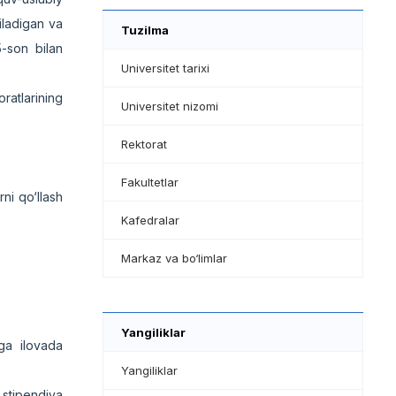
iladigan va
Tuzilma
5-son bilan
Universitet tarixi
ratlarining
Universitet nizomi
Rektorat
Fakultetlar
ni qo‘llash
Kafedralar
Markaz va bo‘limlar
Yangiliklar
aga ilovada
Yangiliklar
 stipendiya