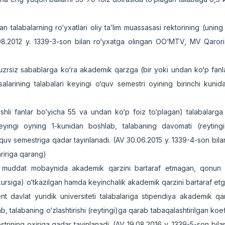
 talabalarning ro‘yxatlari oliy ta’lim muassasasi rektorining (uning 
.08.2012 y. 1339-3-son bilan ro‘yxatga olingan OO‘MTV, MV Qarori 
a uzrsiz sabablarga ko‘ra akademik qarzga (bir yoki undan ko‘p fanl
arining talabalari keyingi o‘quv semestri oyining birinchi kuni
ishli fanlar bo‘yicha 55 va undan ko‘p foiz to‘plagan) talabalarga
yingi oyning 1-kunidan boshlab, talabaning davomati (reyting
o‘quv semestriga qadar tayinlanadi. (AV 30.06.2015 y. 1339-4-son bila
hririga qarang)
ik muddat mobaynida akademik qarzini bartaraf etmagan, qonun hu
kursiga) o‘tkazilgan hamda keyinchalik akademik qarzini bartaraf etga
 davlat yuridik universiteti talabalariga stipendiya akademik qa
 talabaning o‘zlashtirishi (reytingi)ga qarab tabaqalashtirilgan koeff
trining oxiriga qadar tayinlanadi. (AV 19.08.2016 y. 1339-5-son bila