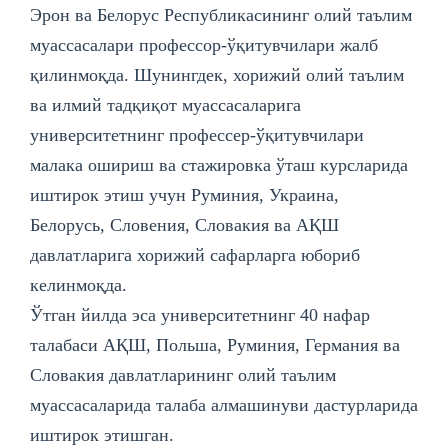
Эрон ва Белорус Республикасининг олий таълим
муассасалари профессор-ўқитувчилари жалб
қилинмоқда. Шунингдек, хорижий олий таълим
ва илмий тадқиқот муассасаларига
университетнинг профессер-ўқитувчилари
малака ошириш ва стажировка ўташ курсларида
иштирок этиш учун Руминия, Украина,
Белорусь, Словения, Словакия ва АҚШ
давлатларига хорижий сафарларга юбориб
келинмоқда.
Ўтган йилда эса университетнинг 40 нафар
талабаси АҚШ, Польша, Руминия, Германия ва
Словакия давлатларининг олий таълим
муассасаларида талаба алмашинуви дастурларида
иштирок этишган.