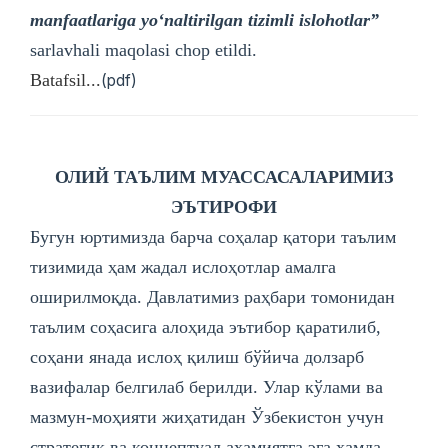
manfaatlariga yoʻnaltirilgan tizimli islohotlar”
sarlavhali maqolasi chop etildi.
Batafsil...
(pdf)
ОЛИЙ ТАЪЛИМ МУАССАСАЛАРИМИЗ
ЭЪТИРОФИ
Бугун юртимизда барча соҳалар қатори таълим
тизимида ҳам жадал ислоҳотлар амалга
оширилмоқда. Давлатимиз раҳбари томонидан
таълим соҳасига алоҳида эътибор қаратилиб,
соҳани янада ислоҳ қилиш бўйича долзарб
вазифалар белгилаб берилди. Улар кўлами ва
мазмун-моҳияти жиҳатидан Ўзбекистон учун
стратегик ва концептуал аҳамиятга эга ҳамда