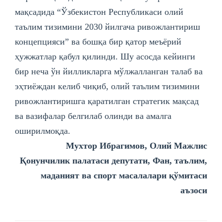
мақсадида “Ўзбекистон Республикаси олий
таълим тизимини 2030 йилгача ривожлантириш
концепцияси” ва бошқа бир қатор меъёрий
ҳужжатлар қабул қилинди. Шу асосда кейинги
бир неча ўн йилликларга мўлжалланган талаб ва
эҳтиёждан келиб чиқиб, олий таълим тизимини
ривожлантиришга қаратилган стратегик мақсад
ва вазифалар белгилаб олинди ва амалга
оширилмоқда.
Мухтор Ибрагимов, Олий Мажлис
Қонунчилик палатаси депутати, Фан, таълим,
маданият ва спорт масалалари қўмитаси
аъзоси