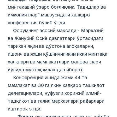
минтақавий ўзаро боғлиқлик. Таҳдидлар ва
имкониятлар” мавзусидаги халқаро
конференция бўлиб ўтди.
Форумнинг асосий мақсади - Марказий
ва Жанубий Осиѐ давлатлари ўртасидаги
тарихан яқин ва дўстона алоқаларни,
ишонч ва яхши қўшничиликни икки минтақа
халқлари ва мамлакатлари манфаатлари
йўлида мустаҳкамлашдан иборат.
Конференция ишида жами 44 та
мамлакат ва 30 га яқин халқаро ташкилот
делегациялари, нуфузли хорижий илмий-
тадқиқот ва таҳлил марказлари раҳбарлари
иштирок этди.
Форум иштирокчилари ялпи ва шўъба