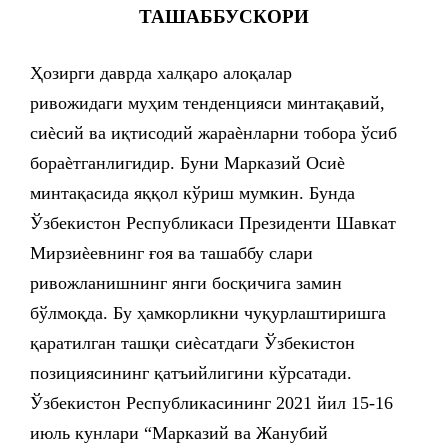
ТАШАББУСКОРИ
Ҳозирги даврда халқаро алоқалар
ривожидаги муҳим тенденцияси минтақавий,
сиѐсий ва иқтисодий жараѐнларни тобора ўсиб
бораѐтганлигидир. Буни Марказий Осиѐ
минтақасида яққол кўриш мумкин. Бунда
Ўзбекистон Республикаси Президенти Шавкат
Мирзиѐевнинг ғоя ва ташаббу слари
ривожланишнинг янги босқичига замин
бўлмоқда. Бу ҳамкорликни чуқурлаштиришга
қаратилган ташқи сиѐсатдаги Ўзбекистон
позициясининг қатъийлигини кўрсатади.
Ўзбекистон Республикасининг 2021 йил 15-16
июль кунлари “Марказий ва Жанубий