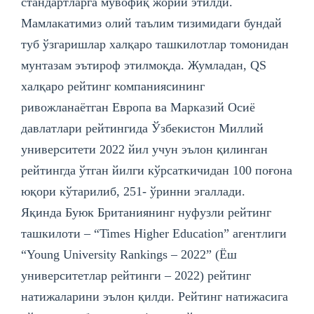
стандартларга мувофиқ жорий этилди.
Мамлакатимиз олий таълим тизимидаги бундай
туб ўзгаришлар халқаро ташкилотлар томонидан
мунтазам эътироф этилмоқда. Жумладан, QS
халқаро рейтинг компаниясининг
ривожланаётган Европа ва Марказий Осиё
давлатлари рейтингида Ўзбекистон Миллий
университети 2022 йил учун эълон қилинган
рейтингда ўтган йилги кўрсаткичидан 100 поғона
юқори кўтарилиб, 251- ўринни эгаллади.
Яқинда Буюк Британиянинг нуфузли рейтинг
ташкилоти – “Times Highеr Education” агентлиги
“Young University Rankings – 2022” (Ёш
университетлар рейтинги – 2022) рейтинг
натижаларини эълон қилди. Рейтинг натижасига