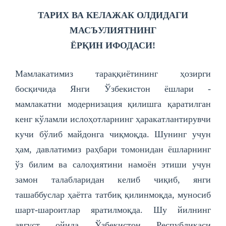
ТАРИХ ВА КЕЛАЖАК ОЛДИДАГИ
МАСЪУЛИЯТНИНГ
ЁРҚИН ИФОДАСИ!
Мамлакатимиз тараққиётининг ҳозирги
босқичида Янги Ўзбекистон ёшлари -
мамлакатни модернизация қилишга қаратилган
кенг кўламли ислоҳотларнинг ҳаракатлантирувчи
кучи бўлиб майдонга чиқмоқда. Шунинг учун
ҳам, давлатимиз раҳбари томонидан ёшларнинг
ўз билим ва салоҳиятини намоён этиши учун
замон талабларидан келиб чиқиб, янги
ташаббуслар ҳаётга татбиқ қилинмоқда, муносиб
шарт-шароитлар яратилмоқда. Шу йилнинг
август ойида Ўзбекистон Республикаси