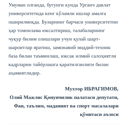
Умуман олганда, бугунги кунда Урганч давлат
университетида кенг кўламли ишлар амалга
оширилмоқда. Буларнинг барчаси университетни
ҳар томонлама юксалтириш, талабаларнинг
чуқур билим олишлари учун қулай шарт-
шароитлар яратиш, замонавий моддий-техник
база билан таъминлаш, юксак илмий салоҳиятли
кадрларни тайёрлашга қаратилганлиги билан
аҳамиятлидир.
Мухтор ИБРАГИМОВ,
Олий Мажлис Қонунчилик палатаси депутати,
Фан, таълим, маданият ва спорт масалалари
қўмитаси аъзоси