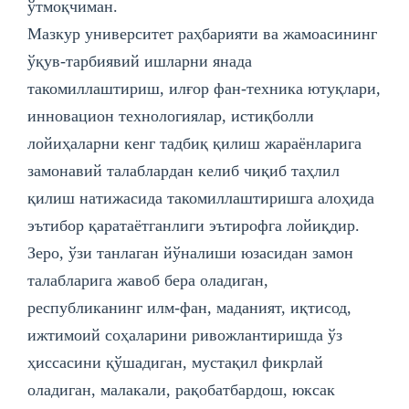
ўтмоқчиман.
Мазкур университет раҳбарияти ва жамоасининг
ўқув-тарбиявий ишларни янада
такомиллаштириш, илғор фан-техника ютуқлари,
инновацион технологиялар, истиқболли
лойиҳаларни кенг тадбиқ қилиш жараёнларига
замонавий талаблардан келиб чиқиб таҳлил
қилиш натижасида такомиллаштиришга алоҳида
эътибор қаратаётганлиги эътирофга лойиқдир.
Зеро, ўзи танлаган йўналиши юзасидан замон
талабларига жавоб бера оладиган,
республиканинг илм-фан, маданият, иқтисод,
ижтимоий соҳаларини ривожлантиришда ўз
ҳиссасини қўшадиган, мустақил фикрлай
оладиган, малакали, рақобатбардош, юксак