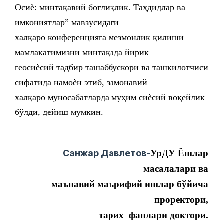
Осиѐ: минтақавий боғлиқлик. Таҳдидлар ва
имкониятлар” мавзусидаги
халқаро конференцияга мезмонлик қилиши –
мамлакатимизни минтақада йирик
геосиѐсий тадбир ташаббускори ва ташкилотчиси
сифатида намоѐн этиб, замонавий
халқаро муносабатларда муҳим сиѐсий воқейлик
бўлди, дейиш мумкин.
Санжар Давлетов-
УрДУ Ёшлар
масалалари ва
маънавий
маърифий ишлар бўйича
проректори,
тарих
фанлари доктори.