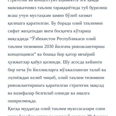
мамлакатимиз таълим тараққиётида туб бурилиш
ясаш учун мустаҳкам замин бўлиб хизмат
қилишга қаратилган. Бу борада олий таълимни
сифат жиҳатидан янги босқичга кўтариш
мақсадида “Ўзбекистон Республикаси олий
таълим тизимини 2030 йилгача ривожлантириш
концепцияси” ва бошқа бир қатор меъёрий
ҳужжатлар қабул қилинди. Шу асосда кейинги
бир неча ўн йилликларга мўлжалланган талаб ва
эҳтиёждан келиб чиқиб, олий таълим тизимини
ривожлантиришга қаратилган стратегик мақсад
ва вазифалар белгилаб олинди ва амалга
оширилмоқда.
Қисқа муддатда олий таълим муассасалари сони