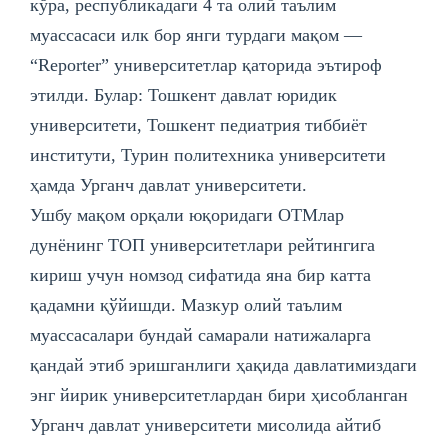
кўра, республикадаги 4 та олий таълим
муассасаcи илк бор янги турдаги мақом —
“Reportеr” университетлар қаторида эътироф
этилди. Булар: Тошкент давлат юридик
университети, Тошкент педиатрия тиббиёт
институти, Турин политехника университети
ҳамда Урганч давлат университети.
Ушбу мақом орқали юқоридаги ОТМлар
дунёнинг ТОП университетлари рейтингига
кириш учун номзод сифатида яна бир катта
қадамни қўйишди. Мазкур олий таълим
муассасалари бундай самарали натижаларга
қандай этиб эришганлиги ҳақида давлатимиздаги
энг йирик университетлардан бири ҳисобланган
Урганч давлат университети мисолида айтиб