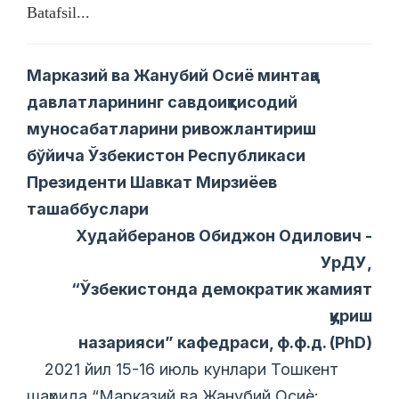
Batafsil...
Марказий ва Жанубий Осиё минтақа
давлатларининг савдоиқтисодий
муносабатларини ривожлантириш
бўйича Ўзбекистон Республикаси
Президенти Шавкат Мирзиёев
ташаббуслари
Худайберанов Обиджон Одилович -
УрДУ,
“Ўзбекистонда демократик жамият
қуриш
назарияси” кафедраси, ф.ф.д. (PhD)
2021 йил 15-16 июль кунлари Тошкент
шаҳрида “Марказий ва Жанубий Осиѐ: