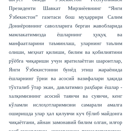
Президенти Шавкат Мирзиёевнинг “Янги
Ўзбекистон” газетаси бош муҳаррири Салим
Дониёровнинг саволларига берган жавобларида
мамлакатимизда ёшларнинг ҳуқуқ ва
манфаатларини таъминлаш, уларнинг таълим
олиши, меҳнат қилиши, билим ва қобилиятини
рўёбга чиқариши учун яратилаётган шароитлар,
Янги Ўзбекистонни бунёд этиш жараёнида
ёшларнинг ўрни ва асосий вазифалари ҳақида
тўхталиб ўтар экан, давлатимиз раҳбари ёшлар -
халқимизнинг асосий таянчи ва суянчи, кенг
кўламли ислоҳотларимизни самарали амалга
оширишда улар ҳал қилувчи куч бўлиб майдонга
чиқаётгани, айнан замонавий билим олган, илғор
касб-ҳунарларни, инновацион технологияларни,