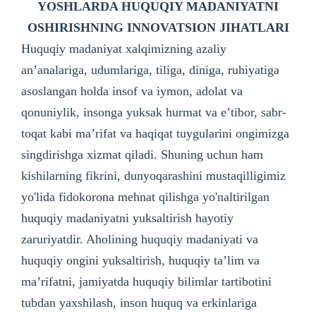
YOSHLARDA HUQUQIY MADANIYATNI
OSHIRISHNING INNOVATSION JIHATLARI
Huquqiy madaniyat xalqimizning azaliy
an’analariga, udumlariga, tiliga, diniga, ruhiyatiga
asoslangan holda insof va iymon, adolat va
qonuniylik, insonga yuksak hurmat va e’tibor, sabr-
toqat kabi ma’rifat va haqiqat tuygularini ongimizga
singdirishga xizmat qiladi. Shuning uchun ham
kishilarning fikrini, dunyoqarashini mustaqilligimiz
yo'lida fidokorona mehnat qilishga yo'naltirilgan
huquqiy madaniyatni yuksaltirish hayotiy
zaruriyatdir. Aholining huquqiy madaniyati va
huquqiy ongini yuksaltirish, huquqiy ta’lim va
ma’rifatni, jamiyatda huquqiy bilimlar tartibotini
tubdan yaxshilash, inson huquq va erkinlariga