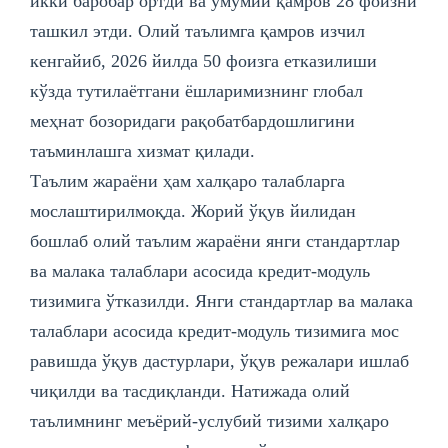
икки баробар ортди ва умумий қамров 28 фоизни
ташкил этди. Олий таълимга қамров изчил
кенгайиб, 2026 йилда 50 фоизга етказилиши
кўзда тутилаётгани ёшларимизнинг глобал
меҳнат бозоридаги рақобатбардошлигини
таъминлашга хизмат қилади.
Таълим жараёни ҳам халқаро талабларга
мослаштирилмоқда. Жорий ўқув йилидан
бошлаб олий таълим жараёни янги стандартлар
ва малака талаблари асосида кредит-модуль
тизимига ўтказилди. Янги стандартлар ва малака
талаблари асосида кредит-модуль тизимига мос
равишда ўқув дастурлари, ўқув режалари ишлаб
чиқилди ва тасдиқланди. Натижада олий
таълимнинг меъёрий-услубий тизими халқаро