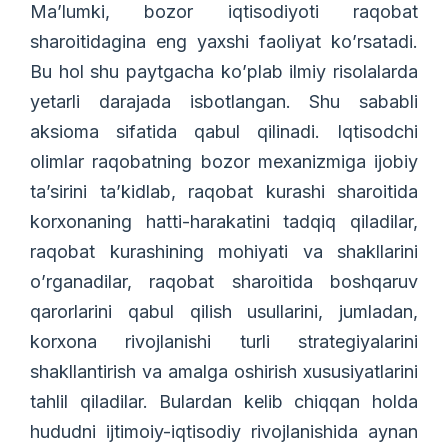
Ma’lumki, bozor iqtisodiyoti raqobat
sharoitidagina eng yaxshi faoliyat ko’rsatadi.
Bu hol shu paytgacha ko’plab ilmiy risolalarda
yetarli darajada isbotlangan. Shu sababli
aksioma sifatida qabul qilinadi. Iqtisodchi
olimlar raqobatning bozor mexanizmiga ijobiy
ta’sirini ta’kidlab, raqobat kurashi sharoitida
korxonaning hatti-harakatini tadqiq qiladilar,
raqobat kurashining mohiyati va shakllarini
o’rganadilar, raqobat sharoitida boshqaruv
qarorlarini qabul qilish usullarini, jumladan,
korxona rivojlanishi turli strategiyalarini
shakllantirish va amalga oshirish xususiyatlarini
tahlil qiladilar. Bulardan kelib chiqqan holda
hududni ijtimoiy-iqtisodiy rivojlanishida aynan