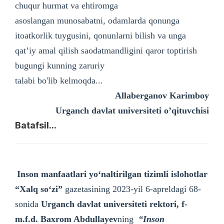
chuqur hurmat va ehtiromga
asoslangan munosabatni, odamlarda qonunga
itoatkorlik tuygusini, qonunlarni bilish va unga
qat’iy amal qilish saodatmandligini qaror toptirish
bugungi kunning zaruriy
talabi bo'lib kelmoqda...
Allaberganov Karimboy
Urganch davlat universiteti o’qituvchisi
Batafsil...
Inson manfaatlari yoʻnaltirilgan tizimli islohotlar
“Xalq soʻzi”
gazetasining 2023-yil 6-apreldagi 68-
sonida
Urganch davlat universiteti rektori, f-
m.f.d. Baxrom Abdullayev
ning
“Inson