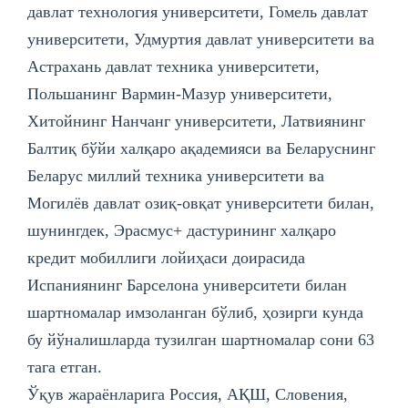
давлат технология университети, Гомель давлат
университети, Удмуртия давлат университети ва
Астрахань давлат техника университети,
Польшанинг Вармин-Мазур университети,
Хитойнинг Нанчанг университети, Латвиянинг
Балтиқ бўйи халқаро ақадемияси ва Беларуснинг
Беларус миллий техника университети ва
Могилёв давлат озиқ-овқат университети билан,
шунингдек, Эрасмус+ дастурининг халқаро
кредит мобиллиги лойиҳаси доирасида
Испаниянинг Барселона университети билан
шартномалар имзоланган бўлиб, ҳозирги кунда
бу йўналишларда тузилган шартномалар сони 63
тага етган.
Ўқув жараёнларига Россия, АҚШ, Словения,