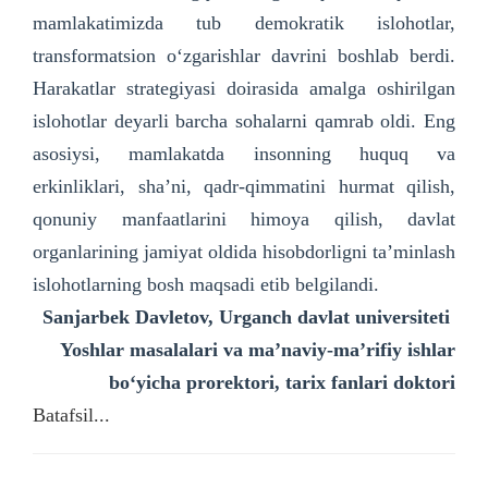
mamlakatimizda tub demokratik islohotlar,
transformatsion o‘zgarishlar davrini boshlab berdi.
Harakatlar strategiyasi doirasida amalga oshirilgan
islohotlar deyarli barcha sohalarni qamrab oldi. Eng
asosiysi, mamlakatda insonning huquq va
erkinliklari, sha’ni, qadr-qimmatini hurmat qilish,
qonuniy manfaatlarini himoya qilish, davlat
organlarining jamiyat oldida hisobdorligni ta’minlash
islohotlarning bosh maqsadi etib belgilandi.
Sanjarbek Davletov,
Urganch davlat universiteti
Yoshlar masalalari va ma’naviy-ma’rifiy ishlar
bo‘yicha
prorektori, tarix fanlari doktori
Batafsil...