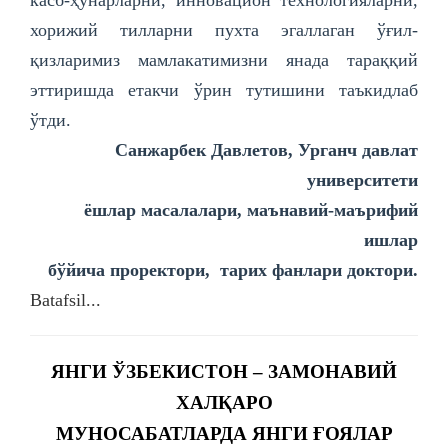
хорижий тилларни пухта эгаллаган ўғил-
қизларимиз мамлакатимизни янада тараққий
эттиришда етакчи ўрин тутишини таъкидлаб
ўтди.
Санжарбек Давлетов,
Урганч давлат
университети
ёшлар масалалари, маънавий-маърифий
ишлар
бўйича проректори, тарих фанлари доктори.
Batafsil...
ЯНГИ ЎЗБЕКИСТОН – ЗАМОНАВИЙ
ХАЛҚАРО
МУНОСАБАТЛАРДА ЯНГИ ҒОЯЛАР