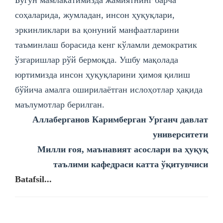
соҳаларида, жумладан, инсон ҳуқуқлари,
эркинликлари ва қонуний манфаатларини
таъминлаш борасида кенг кўламли демократик
ўзгаришлар рўй бермоқда. Ушбу мақолада
юртимизда инсон ҳуқуқларини ҳимоя қилиш
бўйича амалга оширилаётган ислоҳотлар ҳақида
маълумотлар берилган.
Аллаберганов Каримберган Урганч давлат
университети
Милли ғоя, маънавият асослари ва ҳуқуқ
таълими кафедраси катта ўқитувчиси
Batafsil...