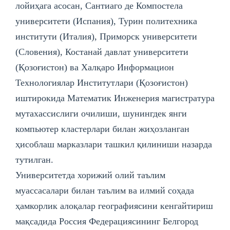
лойиҳага асосан, Сантиаго де Компостела
университети (Испания), Турин политехника
институти (Италия), Приморск университети
(Словения), Костанай давлат университети
(Қозоғистон) ва Халқаро Информацион
Технологиялар Институтлари (Қозоғистон)
иштирокида Математик Инженерия магистратура
мутахассислиги очилиши, шунингдек янги
компьютер кластерлари билан жиҳозланган
ҳисоблаш марказлари ташкил қилиниши назарда
тутилган.
Унивeрситeтда хорижий олий таълим
муассасалари билан таълим ва илмий соҳада
ҳамкорлик алоқалар географиясини кенгайтириш
мақсадида Россия Федерациясининг Белгород