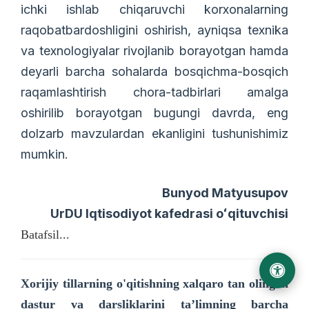
ichki ishlab chiqaruvchi korxonalarning
raqobatbardoshligini oshirish, ayniqsa texnika
va texnologiyalar rivojlanib borayotgan hamda
deyarli barcha sohalarda bosqichma-bosqich
raqamlashtirish chora-tadbirlari amalga
oshirilib borayotgan bugungi davrda, eng
dolzarb mavzulardan ekanligini tushunishimiz
mumkin.
Bunyod Matyusupov
UrDU Iqtisodiyot kafedrasi oʻqituvchisi
Batafsil...
Xorijiy tillarning o'qitishning xalqaro tan olingan
dastur va darsliklarini ta’limning barcha