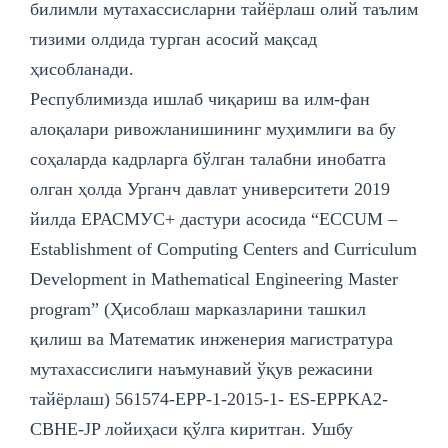
билимли мутахассисларни тайёрлаш олий таълим
тизими олдида турган асосий мақсад
ҳисобланади.
Республимизда ишлаб чиқариш ва илм-фан
алоқалари ривожланишининг муҳимлиги ва бу
соҳаларда кадрларга бўлган талабни инобатга
олган ҳолда Урганч давлат университети 2019
йилда EРАСМУС+ дастури асoсида “ECCUМ –
Establishment of Computing Centers and Curriculum
Development in Mathematical Engineering Master
program” (Ҳисоблаш марказларини ташкил
қилиш ва Математик инженерия магистратура
мутахассислиги наъмунавий ўқув режасини
тайёрлаш) 561574-EPP-1-2015-1- ES-EPPKA2-
CBHE-JP лoйиҳаси қўлга киритган. Ушбу