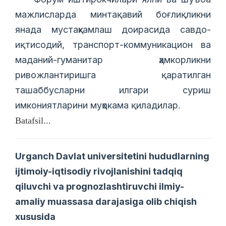
мажлисларда минтақавий боғлиқликни
янада мустаҳкамлаш доирасида савдо-
иқтисодий, транспорт-коммуникацион ва
маданий-гуманитар ҳамкорликни
ривожлантиришга қаратилган
ташаббусларни илгари суриш
имкониятларини муҳокама қиладилар.
Batafsil...
Urganch Davlat universitetini hududlarning
ijtimoiy-iqtisodiy rivojlanishini tadqiq
qiluvchi va prognozlashtiruvchi ilmiy-
amaliy muassasa darajasiga olib chiqish
xususida