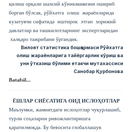
қилиш орқали шахсий кўникмамизни ошириб
борган бўлсак, рўйхатга олиш жараёнларида
кузатувчи сифатида иштирок этган хорижий
давлатлар ва ташкилотларнинг экспертларидан
халқаро тажрибани ўргандик.
Вилоят статистика бошқармаси Рўйхатга
олиш жараёнларига тайёргарлик кўриш ва
уни ўтказиш бўлими етакчи мутахассиси
Санобар Қурбонова
Batafsil...
ЁШЛАР СИЁСАТИГА ОИД ИСЛОҲОТЛАР
Маълумки, жамиятдаги ислоҳотлар чуқурлашиб,
турли соҳаларни ривожлантиришга
қаратилмоқда. Бу бевосита глобаллашув