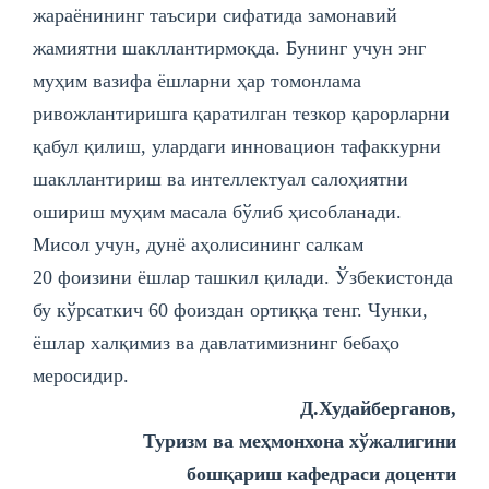
жараёнининг таъсири сифатида замонавий
жамиятни шакллантирмоқда. Бунинг учун энг
муҳим вазифа ёшларни ҳар томонлама
ривожлантиришга қаратилган тезкор қарорларни
қабул қилиш, улардаги инновацион тафаккурни
шакллантириш ва интеллектуал салоҳиятни
ошириш муҳим масала бўлиб ҳисобланади.
Мисол учун, дунё аҳолисининг салкам
20 фоизини ёшлар ташкил қилади. Ўзбекистонда
бу кўрсаткич 60 фоиздан ортиққа тенг. Чунки,
ёшлар халқимиз ва давлатимизнинг бебаҳо
меросидир.
Д.Худайберганов,
Туризм ва меҳмонхона хўжалигини
бошқариш кафедраси доценти