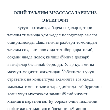
ОЛИЙ ТАЪЛИМ МУАССАСАЛАРИМИЗ
ЭЪТИРОФИ
Бугун юртимизда барча соҳалар қатори
таълим тизимида ҳам жадал ислоҳотлар амалга
оширилмоқда. Давлатимиз раҳбари томонидан
таълим соҳасига алоҳида эътибор қаратилиб,
соҳани янада ислоҳ қилиш бўйича долзарб
вазифалар белгилаб берилди. Улар кўлами ва
мазмун-моҳияти жиҳатидан Ўзбекистон учун
стратегик ва концептуал аҳамиятга эга ҳамда
мамлакатимиз таълим тараққиётида туб бурилиш
ясаш учун мустаҳкам замин бўлиб хизмат
қилишга қаратилган. Бу борада олий таълимни
сифат жиҳатидан янги босқичга кўтариш