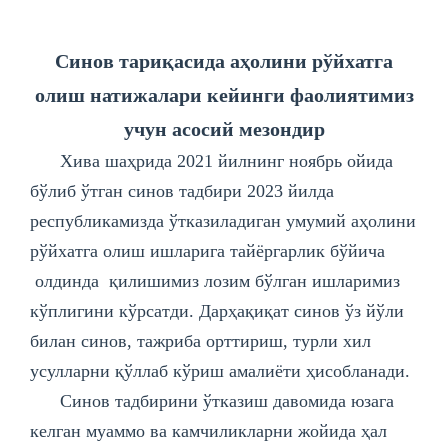
Синов тариқасида аҳолини рўйхатга
олиш натижалари кейинги фаолиятимиз
учун асосий мезондир
Хива шаҳрида 2021 йилнинг ноябрь ойида
бўлиб ўтган синов тадбири 2023 йилда
республикамизда ўтказиладиган умумий аҳолини
рўйхатга олиш ишларига тайёргарлик бўйича
олдинда қилишимиз лозим бўлган ишларимиз
кўплигини кўрсатди. Дарҳақиқат синов ўз йўли
билан синов, тажриба орттириш, турли хил
усулларни қўллаб кўриш амалиёти ҳисобланади.
Синов тадбирини ўтказиш давомида юзага
келган муаммо ва камчиликларни жойида ҳал