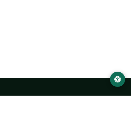
Ургенчский государственный университет
имени Абу Райхана Беруни
Адрес: 220100, Узбекистан, город Ургенч, улица Х. Олимжона,
14.