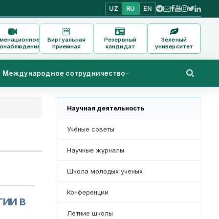
UZ
RU
EN
аменационное
Виртуальная
Резервный
Зеленый
онаблюдение
приемная
кандидат
университет
Международное сотрудничество
Научная деятельность
Учёные советы
Научные журналы
Школа молодых ученых
Конференции
ГИИ В
Летние школы