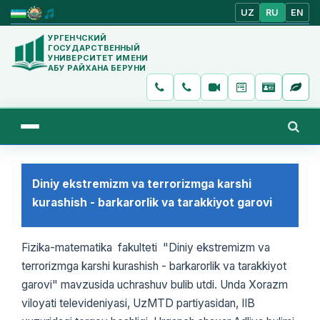
UZ
RU
EN
УРГЕНЧСКИЙ
ГОСУДАРСТВЕННЫЙ
УНИВЕРСИТЕТ ИМЕНИ
АБУ РАЙХАНА БЕРУНИ
Diniy ekstremizm va terrorizmga karshi
kurashish - barkarorlik va tarakkiyot garovi
Fizika-matematika fakulteti "Diniy ekstremizm va
terrorizmga karshi kurashish - barkarorlik va tarakkiyot
garovi" mavzusida uchrashuv bulib utdi. Unda Xorazm
viloyati televideniyasi, UzMTD partiyasidan, IIB