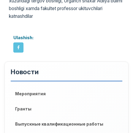
xuzuridagi tergov boshligi, Urganch shaxar Adliya bulimi
boshligi xamda fakultet professor ukituvchilari
katnashdilar
Ulashish:
Новости
Мероприятия
Гранты
Выпускные квалификационные работы