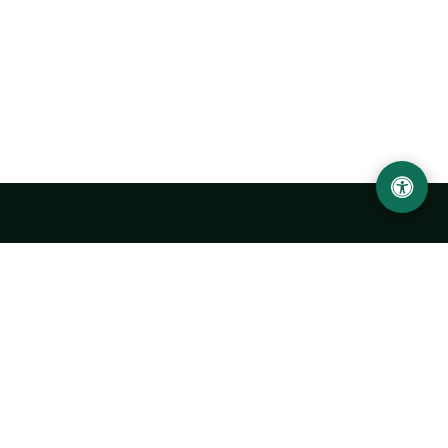
Ургенчский государственный университет
имени Абу Райхана Беруни
Адрес: 220100, Узбекистан, город Ургенч, улица Х. Олимжона,
14.
+998 62 224 6700
info@urdu.uz