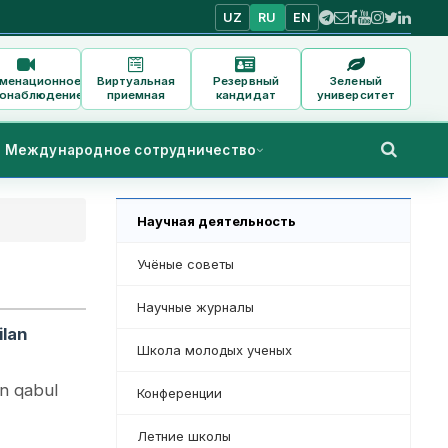
UZ
RU
EN
аменационное
Виртуальная
Резервный
Зеленый
онаблюдение
приемная
кандидат
университет
Международное сотрудничество
Научная деятельность
Учёные советы
Научные журналы
ilan
Школа молодых ученых
an qabul
Конференции
Летние школы