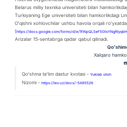
Belarus milliy texnika universiteti bilan hamkorlikda
Turkiyaning Ege universiteti bilan hamkorlikdagi Ling
Oʻqishni xohlovchilar ushbu havola orqali roʻyxatdan 
(
https://docs.google.com/forms/d/e/1FAIpQLSeF5GtsYNgRIy
Arizalar 15-sentabrga qadar qabul qilinadi.
Qoʻshim
Xalqaro hamkorl
☎
Qo'shma ta'lim dastur kvotasi -
Yuklab olish
Nizomi -
https://lex.uz/docs/-5495526