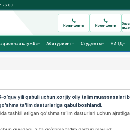
7 76 00
Экз
Колл-центр
Колл-центр
виде
ационная служба
Абитуриент
Студенты
НИПД
’quv yili qabuli uchun xorijiy oliy talim muassasalari b
qo’shma ta’lim dasturlariga qabul boshlandi.
a tashkil etilgan qo'shma taʼlim dasturlari uchun ajratilg
uchun quyidagi 2 ta qoʻshma ta’lim dasturi mavjud: