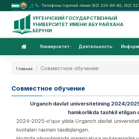
Телефоны горячей линии (62) 224-66-80, (62) 22
УРГЕНЧСКИЙ ГОСУДАРСТВЕННЫЙ
УНИВЕРСИТЕТ ИМЕНИ АБУ РАЙХАНА
БЕРУНИ
Университет
Деятельность
Информ
Совместное обучение
Главная
Совместное обучение
Urganch davlat universitetining 2024/2025-o
hamkorlikda tashkil etilgan 
2024-2025-o'quv yilida Urganch davlat universitetid
kvotalari rasman tasdiqlangan.
Hozirda oliygohimizda magistratura mutaxassisligi 