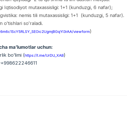
gi Iqtisodiyot mutaxassisligi: 1+1 (kunduzgi, 6 nafar);
vistika: nemis tili mutaxassisligi: 1+1 (kunduzgi, 5 nafar).
oʻtishlari soʻraladi.
)
qbH6m6c1ScY5RLSY_SEOic2UgmjBGqYl3rAA/viewform
cha ma’lumotlar uchun:
ik bo’limi (
)
https://t.me/UrDU_XAB
️+998622246611