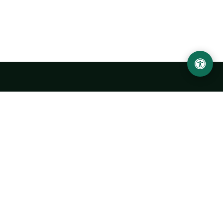
Ургенчский государственный университет
имени Абу Райхана Беруни
Адрес: 220100, Узбекистан, город Ургенч, улица Х. Олимжона,
14.
+998 62 224 6700
info@urdu.uz
Автобус 7, 13, 28