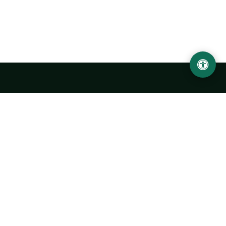
Ургенчский государственный университет
имени Абу Райхана Беруни
Адрес: 220100, Узбекистан, город Ургенч, улица Х. Олимжона,
14.
+998 62 224 6700
info@urdu.uz
Автобус 7, 13, 28