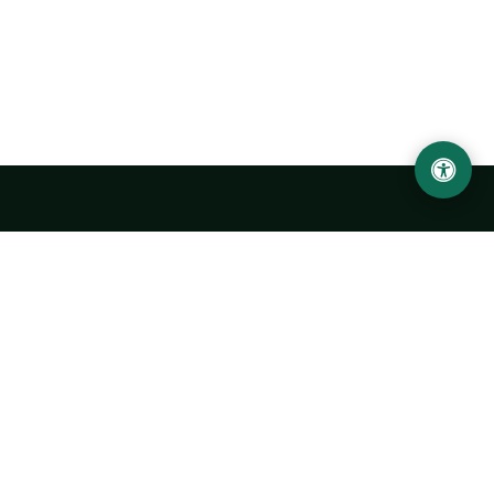
Ургенчский государственный университет
имени Абу Райхана Беруни
Адрес: 220100, Узбекистан, город Ургенч, улица Х. Олимжона,
14.
+998 62 224 6700
info@urdu.uz
Автобус 7, 13, 28