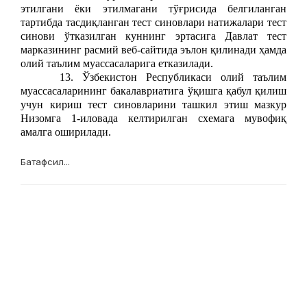
этилгани ёки этилмагани тўғрисида белгиланган
тартибда тасдиқланган тест синовлари натижалари тест
синови ўтказилган куннинг эртасига Давлат тест
марказининг расмий веб-сайтида эълон қилинади ҳамда
олий таълим муассасаларига етказилади.
13. Ўзбекистон Республикаси олий таълим
муассасаларининг бакалавриатига ўқишга қабул қилиш
учун кириш тест синовларини ташкил этиш мазкур
Низомга 1-иловада келтирилган схемага мувофиқ
амалга оширилади.
Батафсил...