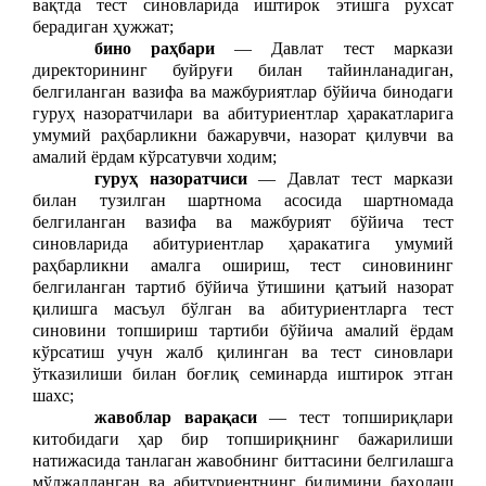
вақтда тест синовларида иштирок этишга рухсат
берадиган ҳужжат;
бино раҳбари
— Давлат тест маркази
директорининг буйруғи билан тайинланадиган,
белгиланган вазифа ва мажбуриятлар бўйича бинодаги
гуруҳ назоратчилари ва абитуриентлар ҳаракатларига
умумий раҳбарликни бажарувчи, назорат қилувчи ва
амалий ёрдам кўрсатувчи ходим;
гуруҳ назоратчиси
— Давлат тест маркази
билан тузилган шартнома асосида шартномада
белгиланган вазифа ва мажбурият бўйича тест
синовларида абитуриентлар ҳаракатига умумий
раҳбарликни амалга ошириш, тест синовининг
белгиланган тартиб бўйича ўтишини қатъий назорат
қилишга масъул бўлган ва абитуриентларга тест
синовини топшириш тартиби бўйича амалий ёрдам
кўрсатиш учун жалб қилинган ва тест синовлари
ўтказилиши билан боғлиқ семинарда иштирок этган
шахс;
жавоблар варақаси
— тест топшириқлари
китобидаги ҳар бир топшириқнинг бажарилиши
натижасида танлаган жавобнинг биттасини белгилашга
мўлжалланган ва абитуриентнинг билимини баҳолаш