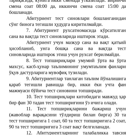
тариқасида, кунига икки сменада ўтказилади. Биринчи
смена соат 08:00 да, иккинчи смена соат 15:00 да
бошланади.
Абитуриент тест синовлари бошланганидан
сўнг бинога тегишли ҳудудга киритилмайди.
7. Абитуриент рухсатномасида кўрсатилган
сана ва вақтда тест синовларида иштирок этади.
Абитуриент учун мазкур сана ва вақт қатъий
ҳисобланиб, унга бошқа сана ва вақтда тест
синовларида иштирок этиш учун рухсат берилмайди.
8. Тест топшириқлари умумий ўрта ва ўрта
махсус, касб-ҳунар таълимининг умумтаълим фанлари
ўқув дастурларига мувофиқ тузилади.
9. Абитуриентлар танлаган таълим йўналишига
қараб тегишли равишда бир, икки ёки учта фан
мажмуаси бўйича тест синовини топширади.
10. Тест топшириқлари китобидаги мавжуд ҳар
бир фан 30 тадан тест топшириғини ўз ичига олади.
11. Тест топшириқларини бажариш учун
(жавоблар варақасини тўлдириш билан бирга) 30 та
тест топшириғига 1 соат, 60 та тест топшириғига 2 соат,
90 та тест топшириғига 3 соат вақт белгиланади.
12. Абитуриентларнинг талабаликка тавсия