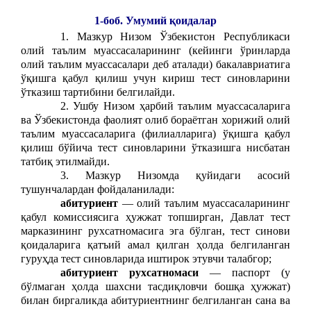
1-боб. Умумий қоидалар
1. Мазкур Низом Ўзбекистон Республикаси
олий таълим муассасаларининг (кейинги ўринларда
олий таълим муассасалари деб аталади) бакалавриатига
ўқишга қабул қилиш учун кириш тест синовларини
ўтказиш тартибини белгилайди.
2. Ушбу Низом ҳарбий таълим муассасаларига
ва Ўзбекистонда фаолият олиб бораётган хорижий олий
таълим муассасаларига (филиалларига) ўқишга қабул
қилиш бўйича тест синовларини ўтказишга нисбатан
татбиқ этилмайди.
3. Мазкур Низомда қуйидаги асосий
тушунчалардан фойдаланилади:
абитуриент
— олий таълим муассасаларининг
қабул комиссиясига ҳужжат топширган, Давлат тест
марказининг рухсатномасига эга бўлган, тест синови
қоидаларига қатъий амал қилган ҳолда белгиланган
гуруҳда тест синовларида иштирок этувчи талабгор;
абитуриент рухсатномаси
— паспорт (у
бўлмаган ҳолда шахсни тасдиқловчи бошқа ҳужжат)
билан биргаликда абитуриентнинг белгиланган сана ва