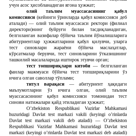
учун асос ҳисобланадиган ягона ҳужжат;
олий таълим муассасасининг қабул
комиссияси
(кейинги ўринларда қабул комиссияси деб
аталади) — олий таълим муассасаси ректори (филиал
директори)нинг буйруғи билан тасдиқланадиган,
белгиланган вазифалар бўйича таълим йўналишларига
абитуриентлар ҳужжатларини қабул қилувчи, уларга
тест синовлари жараёни бўйича маслаҳатлар,
кўрсатмалар берувчи, тест синовларини ўтказишнинг
ташкилий масалаларида иштирок этувчи орган;
тест топшириқлари китоби
— белгиланган
фанлар мажмуаси бўйича тест топшириқларини ўз
ичига олган саволлар тўплами;
титул варақаси
— абитуриент ҳақидаги
маълумотларни ўз ичига олган, олий таълим
муассасасининг қабул комиссияси томонидан тест
синови натижалари қайд этиладиган ҳужжат;
Oʼzbekiston Respublikasi Vazirlar Mahkamasi
huzuridagi Davlat test markazi vakili (keyingi oʼrinlarda
Davlat test markazi vakili deb ataladi) — Oʼzbekiston
Respublikasi Vazirlar Mahkamasi huzuridagi Davlat test
markazi (keyingi oʼrinlarda Davlat test markazi deb ataladi)