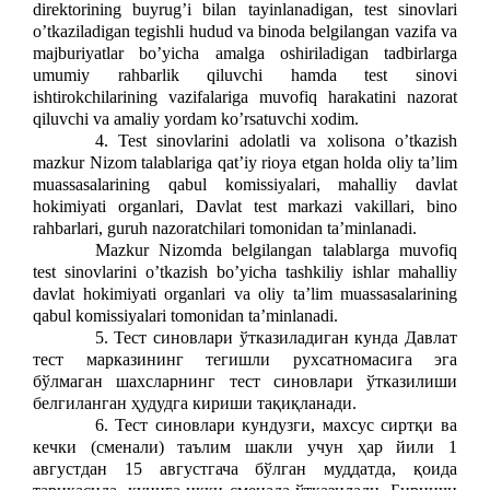
direktorining buyrugʼi bilan tayinlanadigan, test sinovlari
oʼtkaziladigan tegishli hudud va binoda belgilangan vazifa va
majburiyatlar boʼyicha amalga oshiriladigan tadbirlarga
umumiy rahbarlik qiluvchi hamda test sinovi
ishtirokchilarining vazifalariga muvofiq harakatini nazorat
qiluvchi va amaliy yordam koʼrsatuvchi xodim.
4. Test sinovlarini adolatli va xolisona oʼtkazish
mazkur Nizom talablariga qatʼiy rioya etgan holda oliy taʼlim
muassasalarining qabul komissiyalari, mahalliy davlat
hokimiyati organlari, Davlat test markazi vakillari, bino
rahbarlari, guruh nazoratchilari tomonidan taʼminlanadi.
Mazkur Nizomda belgilangan talablarga muvofiq
test sinovlarini oʼtkazish boʼyicha tashkiliy ishlar mahalliy
davlat hokimiyati organlari va oliy taʼlim muassasalarining
qabul komissiyalari tomonidan taʼminlanadi.
5. Тест синовлари ўтказиладиган кунда Давлат
тест марказининг тегишли рухсатномасига эга
бўлмаган шахсларнинг тест синовлари ўтказилиши
белгиланган ҳудудга кириши тақиқланади.
6. Тест синовлари кундузги, махсус сиртқи ва
кечки (сменали) таълим шакли учун ҳар йили 1
августдан 15 августгача бўлган муддатда, қоида