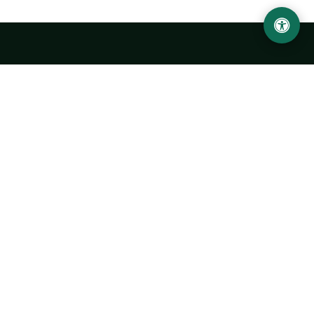
Ургенчский государственный университет
имени Абу Райхана Беруни
Адрес: 220100, Узбекистан, город Ургенч, улица Х. Олимжона,
14.
+998 62 224 6700
info@urdu.uz
Автобус 7, 13, 28
УНИВЕРСИТЕТ