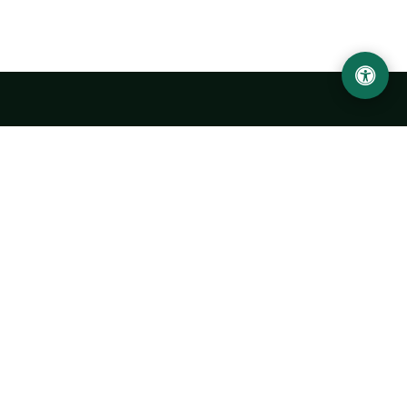
Ургенчский государственный университет
имени Абу Райхана Беруни
Адрес: 220100, Узбекистан, город Ургенч, улица Х. Олимжона,
14.
+998 62 224 6700
info@urdu.uz
Автобус 7, 13, 28