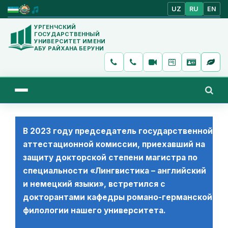
UZ
RU
EN
УРГЕНЧСКИЙ
ГОСУДАРСТВЕННЫЙ
УНИВЕРСИТЕТ ИМЕНИ
АБУ РАЙХАНА БЕРУНИ
В 2023 году председатель государственной
аттестационной комиссии, приехавший на
защиту докторской степени магистра по
специальности «Лингвистика – английский
и немецкий языки», встретился с
докторантами кафедры романо-германской
филологии нашего университета.