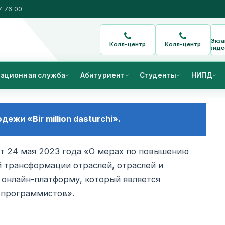
7 76 00
Экз
Колл-центр
Колл-центр
виде
ационная служба
Абитуриент
Студенты
НИПД
жи «Bir million dasturchi».
т 24 мая 2023 года «О мерах по повышению
й трансформации отраслей, отраслей и
онлайн-платформу, который является
 программистов».