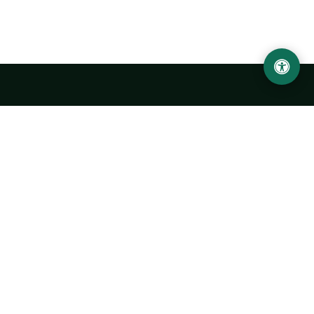
Ургенчский государственный университет
имени Абу Райхана Беруни
Адрес: 220100, Узбекистан, город Ургенч, улица Х. Олимжона,
14.
+998 62 224 6700
info@urdu.uz
Автобус 7, 13, 28