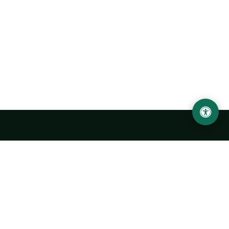
Ургенчский государственный университет
имени Абу Райхана Беруни
Адрес: 220100, Узбекистан, город Ургенч, улица Х. Олимжона,
14.
+998 62 224 6700