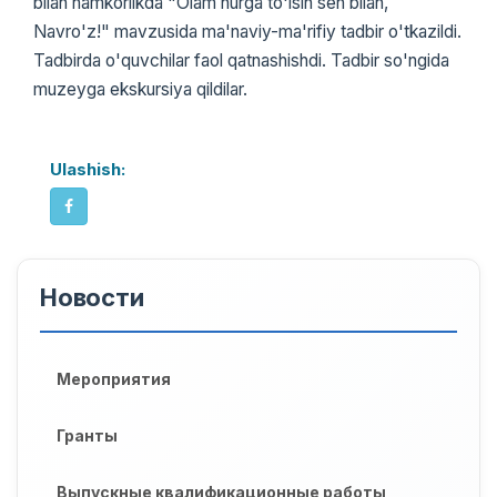
bilan hamkorlikda "Olam nurga to'lsin sen bilan,
Navro'z!" mavzusida ma'naviy-ma'rifiy tadbir o'tkazildi.
Tadbirda o'quvchilar faol qatnashishdi. Tadbir so'ngida
muzeyga ekskursiya qildilar.
Ulashish:
Новости
Мероприятия
Гранты
Выпускные квалификационные работы