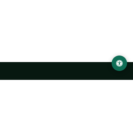
Ургенчский государственный университет
имени Абу Райхана Беруни
Адрес: 220100, Узбекистан, город Ургенч, улица Х. Олимжона,
14.
+998 62 224 6700
info@urdu.uz