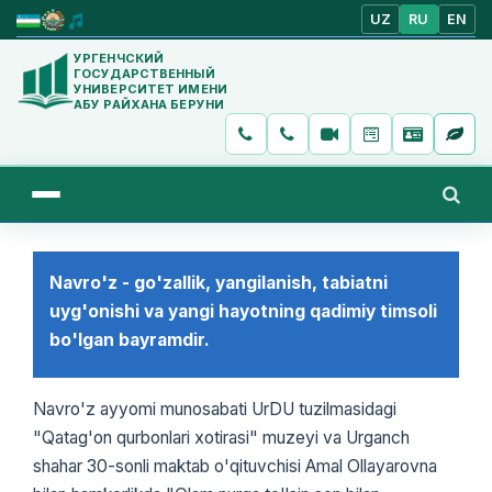
UZ
RU
EN
УРГЕНЧСКИЙ
ГОСУДАРСТВЕННЫЙ
УНИВЕРСИТЕТ ИМЕНИ
АБУ РАЙХАНА БЕРУНИ
Navro'z - go'zallik, yangilanish, tabiatni
uyg'onishi va yangi hayotning qadimiy timsoli
bo'lgan bayramdir.
Navro'z ayyomi munosabati UrDU tuzilmasidagi
"Qatag'on qurbonlari xotirasi" muzeyi va Urganch
shahar 30-sonli maktab o'qituvchisi Amal Ollayarovna