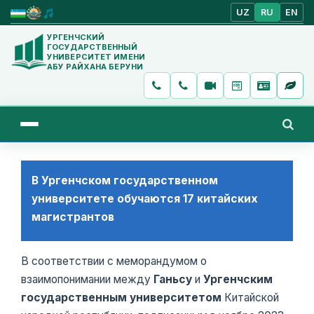
UZ
RU
EN
УРГЕНЧСКИЙ
ГОСУДАРСТВЕННЫЙ
УНИВЕРСИТЕТ ИМЕНИ
АБУ РАЙХАНА БЕРУНИ
В Ургенчском государственном
университете обучаются 17 китайских
магистрантов
В соответствии с меморандумом о
взаимопонимании между
Ганьсу
и
Ургенчским
государственным университетом
Китайской