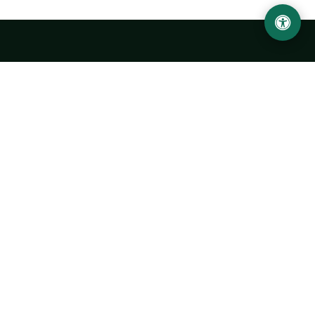
Ургенчский государственный университет
имени Абу Райхана Беруни
Адрес: 220100, Узбекистан, город Ургенч, улица Х. Олимжона,
14.
+998 62 224 6700
info@urdu.uz
Автобус 7, 13, 28
УНИВЕРСИТЕТ