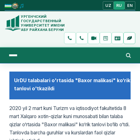
UZ
RU
EN
УРГЕНЧСКИЙ
ГОСУДАРСТВЕННЫЙ
УНИВЕРСИТЕТ ИМЕНИ
АБУ РАЙХАНА БЕРУНИ
UrDU talabalari o'rtasida "Baxor malikasi" ko‘rik
tanlovi o'tkazildi
2020 yil 2 mart kuni Turizm va iqtisodiyot fakultetida 8
mart Xalqaro xotin-qizlar kuni munosabati bilan talaba
qizlar o‘rtasida "Baxor malikasi" ko‘rik tanlovi bo‘lib o‘tdi.
Tanlovda barcha guruhlar va kurslardan faol qizlar