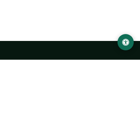
Ургенчский государственный университет
имени Абу Райхана Беруни
Адрес: 220100, Узбекистан, город Ургенч, улица Х. Олимжона,
14.
+998 62 224 6700
info@urdu.uz
Автобус 7, 13, 28