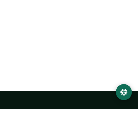
Ургенчский государственный университет
имени Абу Райхана Беруни
Адрес: 220100, Узбекистан, город Ургенч, улица Х. Олимжона,