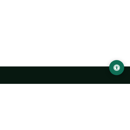
Ургенчский государственный университет
имени Абу Райхана Беруни
Адрес: 220100, Узбекистан, город Ургенч, улица Х. Олимжона,
14.
+998 62 224 6700