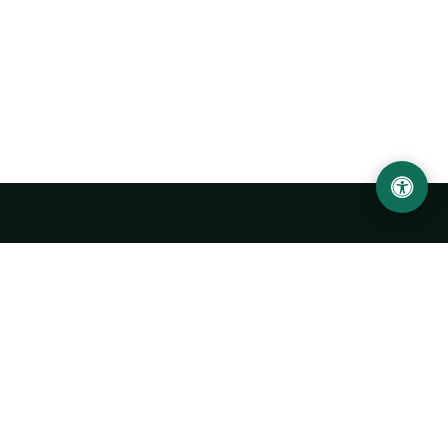
Ургенчский государственный университет
имени Абу Райхана Беруни
Адрес: 220100, Узбекистан, город Ургенч, улица Х. Олимжона,
14.
+998 62 224 6700
info@urdu.uz