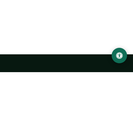
Ургенчский государственный университет
имени Абу Райхана Беруни
Адрес: 220100, Узбекистан, город Ургенч, улица Х. Олимжона,
14.
+998 62 224 6700
info@urdu.uz